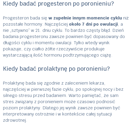
Kiedy badać progesteron po poronieniu?
Progesteron bada się
w zupełnie innym momencie cyklu
niż
pozostałe hormony. Najczęściej
około 7 dni po owulacji
, a
nie „sztywno” w 21. dniu cyklu. To bardzo częsty błąd. Dzień
badania progesteronu zawsze powinien być dopasowany do
długości cyklu i momentu owulacji. Tylko wtedy wynik
pokazuje, czy ciałko żółte rzeczywiście produkuje
wystarczającą ilość hormonu podtrzymującego ciążę.
Kiedy badać prolaktynę po poronieniu?
Prolaktynę bada się zgodnie z zaleceniem lekarza,
najczęściej w pierwszej fazie cyklu, po spokojnej nocy i bez
silnego stresu przed badaniem. Warto pamiętać, że sam
stres związany z poronieniem może czasowo podnosić
poziom prolaktyny. Dlatego jej wynik zawsze powinien być
interpretowany ostrożnie i w kontekście całej sytuacji
zdrowotnej.