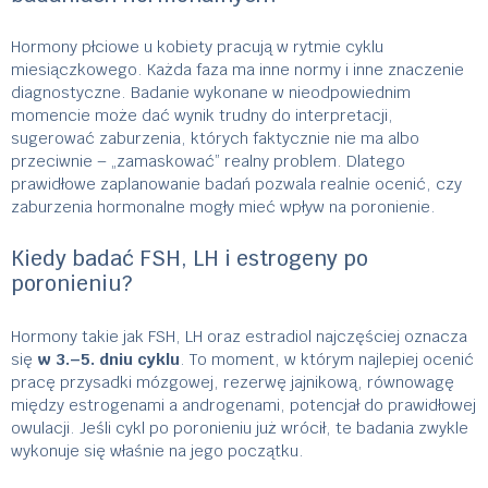
Hormony płciowe u kobiety pracują w rytmie cyklu
miesiączkowego. Każda faza ma inne normy i inne znaczenie
diagnostyczne. Badanie wykonane w nieodpowiednim
momencie może dać wynik trudny do interpretacji,
sugerować zaburzenia, których faktycznie nie ma albo
przeciwnie – „zamaskować” realny problem. Dlatego
prawidłowe zaplanowanie badań pozwala realnie ocenić, czy
zaburzenia hormonalne mogły mieć wpływ na poronienie.
Kiedy badać FSH, LH i estrogeny po
poronieniu?
Hormony takie jak FSH, LH oraz estradiol najczęściej oznacza
się
w 3.–5. dniu cyklu
. To moment, w którym najlepiej ocenić
pracę przysadki mózgowej, rezerwę jajnikową, równowagę
między estrogenami a androgenami, potencjał do prawidłowej
owulacji. Jeśli cykl po poronieniu już wrócił, te badania zwykle
wykonuje się właśnie na jego początku.