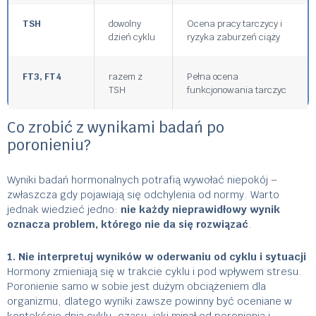
TSH
dowolny
Ocena pracy tarczycy i
dzień cyklu
ryzyka zaburzeń ciąży
FT3, FT4
razem z
Pełna ocena
TSH
funkcjonowania tarczyc
Co zrobić z wynikami badań po
poronieniu?
Wyniki badań hormonalnych potrafią wywołać niepokój –
zwłaszcza gdy pojawiają się odchylenia od normy. Warto
jednak wiedzieć jedno:
nie każdy nieprawidłowy wynik
oznacza problem, którego nie da się rozwiązać
.
1. Nie interpretuj wyników w oderwaniu od cyklu i sytuacji
Hormony zmieniają się w trakcie cyklu i pod wpływem stresu.
Poronienie samo w sobie jest dużym obciążeniem dla
organizmu, dlatego wyniki zawsze powinny być oceniane w
kontekście dnia cyklu, czasu, jaki minął od poronienia i