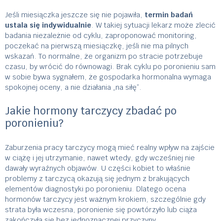
Jeśli miesiączka jeszcze się nie pojawiła,
termin badań
ustala się indywidualnie
. W takiej sytuacji lekarz może zlecić
badania niezależnie od cyklu, zaproponować monitoring,
poczekać na pierwszą miesiączkę, jeśli nie ma pilnych
wskazań. To normalne, że organizm po stracie potrzebuje
czasu, by wrócić do równowagi. Brak cyklu po poronieniu sam
w sobie bywa sygnałem, że gospodarka hormonalna wymaga
spokojnej oceny, a nie działania „na siłę”.
Jakie hormony tarczycy zbadać po
poronieniu?
Zaburzenia pracy tarczycy mogą mieć realny wpływ na zajście
w ciążę i jej utrzymanie, nawet wtedy, gdy wcześniej nie
dawały wyraźnych objawów. U części kobiet to właśnie
problemy z tarczycą okazują się jednym z brakujących
elementów diagnostyki po poronieniu. Dlatego ocena
hormonów tarczycy jest ważnym krokiem, szczególnie gdy
strata była wczesna, poronienie się powtórzyło lub ciąża
zakończyła się bez jednoznacznej przyczyny.