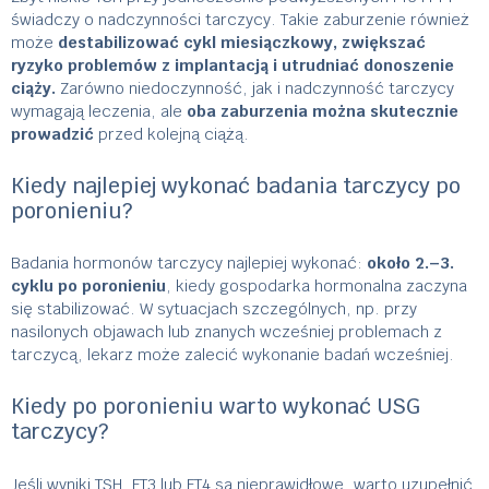
świadczy o nadczynności tarczycy. Takie zaburzenie również
może
destabilizować cykl miesiączkowy, zwiększać
ryzyko problemów z implantacją i utrudniać donoszenie
ciąży.
Zarówno niedoczynność, jak i nadczynność tarczycy
wymagają leczenia, ale
oba zaburzenia można skutecznie
prowadzić
przed kolejną ciążą.
Kiedy najlepiej wykonać badania tarczycy po
poronieniu?
Badania hormonów tarczycy najlepiej wykonać:
około 2.–3.
cyklu po poronieniu
, kiedy gospodarka hormonalna zaczyna
się stabilizować. W sytuacjach szczególnych, np. przy
nasilonych objawach lub znanych wcześniej problemach z
tarczycą, lekarz może zalecić wykonanie badań wcześniej.
Kiedy po poronieniu warto wykonać USG
tarczycy?
Jeśli wyniki TSH, FT3 lub FT4 są nieprawidłowe, warto uzupełnić