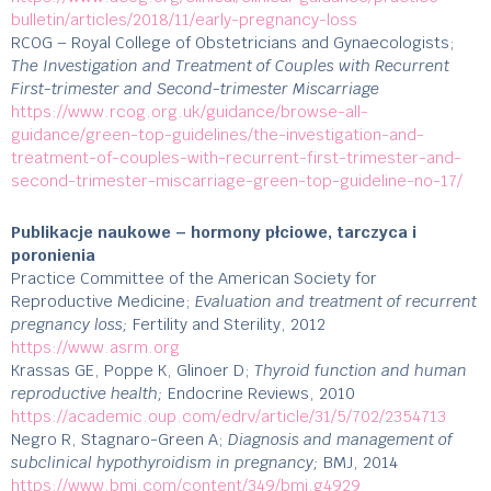
bulletin/articles/2018/11/early-pregnancy-loss
RCOG – Royal College of Obstetricians and Gynaecologists;
The Investigation and Treatment of Couples with Recurrent
First-trimester and Second-trimester Miscarriage
https://www.rcog.org.uk/guidance/browse-all-
guidance/green-top-guidelines/the-investigation-and-
treatment-of-couples-with-recurrent-first-trimester-and-
second-trimester-miscarriage-green-top-guideline-no-17/
Publikacje naukowe – hormony płciowe, tarczyca i
poronienia
Practice Committee of the American Society for
Reproductive Medicine;
Evaluation and treatment of recurrent
pregnancy loss;
Fertility and Sterility, 2012
https://www.asrm.org
Krassas GE, Poppe K, Glinoer D;
Thyroid function and human
reproductive health;
Endocrine Reviews, 2010
https://academic.oup.com/edrv/article/31/5/702/2354713
Negro R, Stagnaro-Green A;
Diagnosis and management of
subclinical hypothyroidism in pregnancy;
BMJ, 2014
https://www.bmj.com/content/349/bmj.g4929