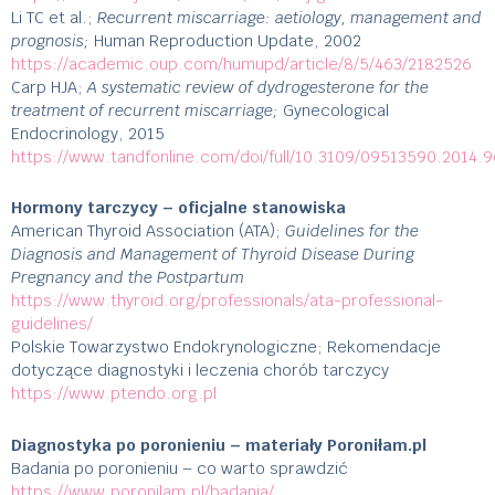
Li TC et al.;
Recurrent miscarriage: aetiology, management and
prognosis;
Human Reproduction Update, 2002
https://academic.oup.com/humupd/article/8/5/463/2182526
Carp HJA;
A systematic review of dydrogesterone for the
treatment of recurrent miscarriage;
Gynecological
Endocrinology, 2015
https://www.tandfonline.com/doi/full/10.3109/09513590.2014.
Hormony tarczycy – oficjalne stanowiska
American Thyroid Association (ATA);
Guidelines for the
Diagnosis and Management of Thyroid Disease During
Pregnancy and the Postpartum
https://www.thyroid.org/professionals/ata-professional-
guidelines/
Polskie Towarzystwo Endokrynologiczne; Rekomendacje
dotyczące diagnostyki i leczenia chorób tarczycy
https://www.ptendo.org.pl
Diagnostyka po poronieniu – materiały Poroniłam.pl
Badania po poronieniu – co warto sprawdzić
https://www.poronilam.pl/badania/