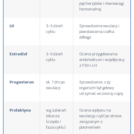
pęcherzyków i równowagi
hormonalnej
LH
3–5 dzień
Sprawdzenie owulacji i
cyklu
powstawania ciałka
żółtego
Estradiol
3–5 dzień
Ocena przygotowania
cyklu
endometrium i współpracy
z FSH i LH
Progesteron
ok. 7 dni po
Sprawdzenie, czy
owulacji
organizm był gotowy
utrzymać wczesną ciążę
Prolaktyna
wg zaleceń
Ocena wpływu na
lekarza
owulację i cykl po stresie
(często I
związanym z
faza cyklu)
poronieniem