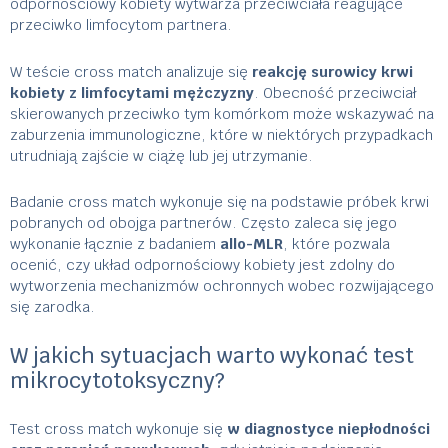
odpornościowy kobiety wytwarza przeciwciała reagujące
przeciwko limfocytom partnera.
W teście cross match analizuje się
reakcję surowicy krwi
kobiety z limfocytami mężczyzny
. Obecność przeciwciał
skierowanych przeciwko tym komórkom może wskazywać na
zaburzenia immunologiczne, które w niektórych przypadkach
utrudniają zajście w ciążę lub jej utrzymanie.
Badanie cross match wykonuje się na podstawie próbek krwi
pobranych od obojga partnerów. Często zaleca się jego
wykonanie łącznie z badaniem
allo-MLR
, które pozwala
ocenić, czy układ odpornościowy kobiety jest zdolny do
wytworzenia mechanizmów ochronnych wobec rozwijającego
się zarodka.
W jakich sytuacjach warto wykonać test
mikrocytotoksyczny?
Test cross match wykonuje się
w diagnostyce niepłodności