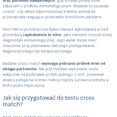
oraz poronień nawykowych
, gdy istnieje podejrzenie
zaburzeń o podłożu immunologicznym. Badanie to pozwala
ocenić, czy układ odpornościowy kobiety wytwarza
przeciwciała reagujące przeciwko komórkom partnera.
Test mikrocytotoksyczny bywa również wykonywany przed
procedurą
zapłodnienia in vitro
, jako element rozszerzonej
diagnostyki immunologicznej. Jego wynik może mieć
znaczenie przy planowaniu dalszego postępowania
diagnostycznego lub terapeutycznego.
Badanie cross match
wymaga pobrania próbek krwi od
obojga partnerów
. Nie jest możliwe wykonanie testu
wyłącznie na podstawie próbki jednego z nich, ponieważ
analiza polega na ocenie reakcji między surowicą kobiety a
limfocytami mężczyzny.
Jak się przygotować do testu cross
match?