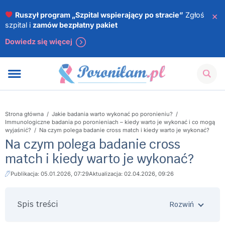
×
Ruszył program „Szpital wspierający po stracie”
Zgłoś
szpital i
zamów bezpłatny pakiet
Dowiedz się więcej
Strona główna
/
Jakie badania warto wykonać po poronieniu?
/
Immunologiczne badania po poronieniach – kiedy warto je wykonać i co mogą
wyjaśnić?
/
Na czym polega badanie cross match i kiedy warto je wykonać?
Na czym polega badanie cross
match i kiedy warto je wykonać?
Publikacja: 05.01.2026, 07:29
Aktualizacja: 02.04.2026, 09:26
Spis treści