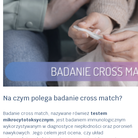
Na czym polega badanie cross match?
Badanie cross match, nazywane również
testem
mikrocytotoksycznym
, jest badaniem immunologicznym
wykorzystywanym w diagnostyce niepłodności oraz poronień
nawykowych. Jego celem jest ocena, czy układ