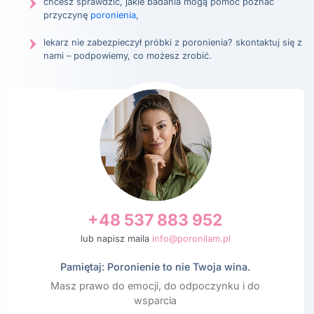
chcesz sprawdzić, jakie badania mogą pomóc poznać
przyczynę
poronienia
,
lekarz nie zabezpieczył próbki z poronienia? skontaktuj się z
nami – podpowiemy, co możesz zrobić.
+48 537 883 952
lub napisz maila
info@poronilam.pl
Pamiętaj: Poronienie to nie Twoja wina.
Masz prawo do emocji, do odpoczynku i do
wsparcia