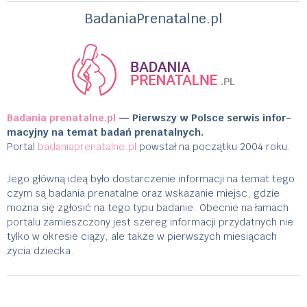
BadaniaPrenatalne.pl
Bada­nia prenatalne.pl
— Pier­wszy w Polsce ser­wis infor­
ma­cyjny na temat badań pre­na­tal­nych.
Portal
badaniaprenatalne.pl
pow­stał na początku 2004 roku.
Jego główną ideą było dostar­cze­nie infor­ma­cji na temat tego
czym są bada­nia pre­na­talne oraz wskazanie miejsc, gdzie
można się zgłosić na tego typu badanie. Obec­nie na łamach
por­talu zamieszc­zony jest szereg infor­ma­cji przy­dat­nych nie
tylko w okre­sie ciąży, ale także w pier­wszych miesią­cach
życia dziecka.