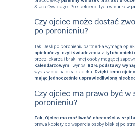
pracodawcy
pisemny wniosek
oraz
akt urodze
Stanu Cywilnego. Po spełnieniu tych warunków
p
Czy ojciec może dostać zwo
po poronieniu?
Tak. Jeśli po poronieniu partnerka wymaga opiek
opiekuńczy, czyli świadczenia z tytułu opiek
przez lekarza i brak innej osoby mogącej zapewn
kalendarzowym
i wynosi
80% podstawy wynag
wystawione na ojca dziecka.
Dzięki temu ojcie
mając jednocześnie usprawiedliwioną nieobe
Czy ojciec ma prawo być w 
poronieniu?
Tak, Ojciec ma
możliwość obecności w szpita
prawa kobiety do wsparcia osoby bliskiej po stra