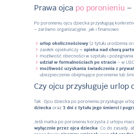
Prawa ojca
po poronieniu
– 
Po poronieniu ojcu dziecka przysługują konkret
– zarówno organizacyjnie, jak i finansowo:
urlop okolicznościowy
(z tytułu urodzenia or
zasiłek opiekuńczy
– opieka nad chorą partn
możliwość obecności w szpitalu i pożegnania
udział w formalnościach po stracie
– w USC
możliwość uzyskania świadczenia z prywat
ubezpieczenie obejmujące poronienie lub śm
Czy ojcu przysługuje urlop 
Tak. Ojcu dziecka po poronieniu przysługuje ur
dziecka
oraz
2 dni z tytułu jego śmierci i pog
Jeśli matka po poronieniu korzysta z urlopu ma
wyłącznie przez ojca dziecka
. Co do zasady, a