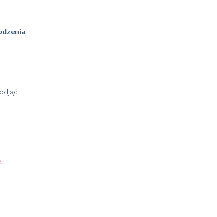
odzenia
odjąć.
a