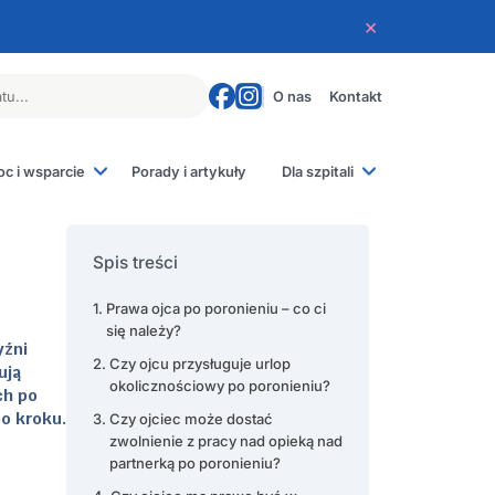
×
O nas
Kontakt
c i wsparcie
Porady i artykuły
Dla szpitali
 poronienia
e rodziców
Spis treści
e
iczne
Prawa ojca po poronieniu – co ci
się należy?
yźni
Czy ojcu przysługuje urlop
ują
okolicznościowy po poronieniu?
ch po
po kroku.
Czy ojciec może dostać
zwolnienie z pracy nad opieką nad
partnerką po poronieniu?