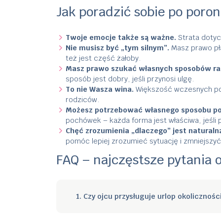
Jak poradzić sobie po poron
Twoje emocje także są ważne.
Strata dotycz
Nie musisz być „tym silnym”.
Masz prawo pła
też jest część żałoby.
Masz prawo szukać własnych sposobów rad
sposób jest dobry, jeśli przynosi ulgę.
To nie Wasza wina.
Większość wczesnych por
rodziców.
Możesz potrzebować własnego sposobu po
pochówek – każda forma jest właściwa, jeśl
Chęć zrozumienia „dlaczego” jest naturalną
pomóc lepiej zrozumieć sytuację i zmniejszyć
FAQ – najczęstsze pytania 
1. Czy ojcu przysługuje urlop okolicznoś