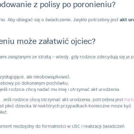
odowanie z polisy po poronieniu?
u. Aby ubiegać się o świadczenie, zwykle potrzebny jest
akt ur
eniu może załatwić ojciec?
ami związanymi ze stratą – wtedy, gdy rodzice zdecydują się je p
zysługujące, ale nieobowiązkowe),
grzebowy po dokonanym pochówku,
 jeśli rodzice chcą nadać mu imię i otrzymać akt urodzenia.
 Jeśli rodzice chcą otrzymać akt urodzenia, potrzebna jest
Kart
est płeć dziecka.W niektórych przypadkach konieczne może być
płeć.
ument niezbędny do formalności w USC i realizacji świadczeń.