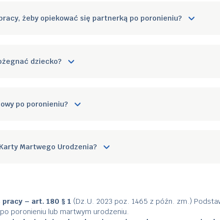
 pracy, żeby opiekować się partnerką po poronieniu?
pożegnać dziecko?
bowy po poronieniu?
ać Karty Martwego Urodzenia?
pracy – art. 180 § 1
(Dz.U. 2023 poz. 1465 z późn. zm.) Podsta
po poronieniu lub martwym urodzeniu.