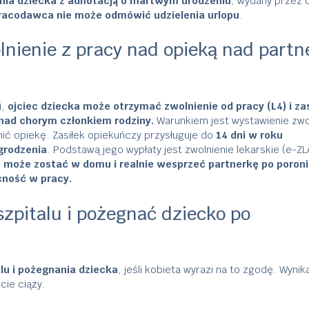
nia dziecka z adnotacją o martwym urodzeniu
, wydany przez 
racodawca nie może odmówić udzielenia urlopu
.
lnienie z pracy nad opieką nad partn
i,
ojciec dziecka może otrzymać zwolnienie od pracy (L4) i zas
i nad chorym członkiem rodziny.
Warunkiem jest wystawienie zwo
ić opiekę. Zasiłek opiekuńczy przysługuje do
14 dni w roku
rodzenia
. Podstawą jego wypłaty jest zwolnienie lekarskie (e-ZL
c może zostać w domu i realnie wesprzeć partnerkę po poroni
cność w pracy.
szpitalu i pożegnać dziecko po
lu i pożegnania dziecka
, jeśli kobieta wyrazi na to zgodę. Wynik
cie ciąży.