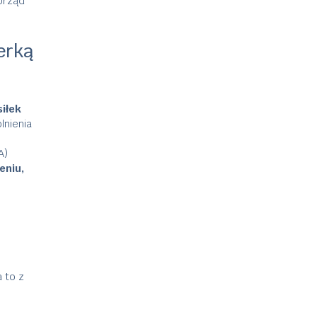
Urząd
erką
iłek
lnienia
A)
eniu,
a to z