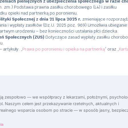
zeniach pieniężnych z ubezpieczenia społecznego w razie cho
. zm.) Podstawa prawna zasiłku chorobowego (L4) i zasiłku
ku opieki nad partnerką po poronieniu.
ityki Społecznej z dnia 21 lipca 2025 r.
zmieniające rozporząd
a i wypłaty zasiłków (Dz.U. 2025 poz. 969) Umożliwia ubieganie 
rtwym urodzeniu – bez konieczności ustalania płci dziecka.
eń Społecznych (ZUS)
Dotyczące zasad wypłaty zasiłku chorob
u.
– artykuły: „
Prawa po poronieniu i opieka na partnerką
” oraz „
Kart
ają zespołowo — we współpracy z lekarzami, położnymi, psycholo
l. Naszym celem jest przekazywanie rzetelnych, aktualnych i
 realnego wsparcia osobom po stracie — w sposób jasny, bezpiecz
ia