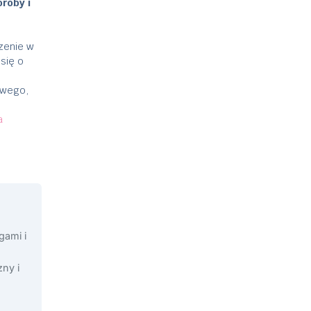
roby i
zenie w
się o
owego,
a
gami i
ny i