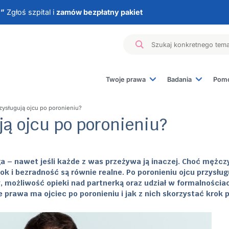
e”
Zgłoś szpital i
zamów bezpłatny pakiet
Twoje prawa
Badania
Pomo
Badanie materiału z
zysługują ojcu po poronieniu?
Badania genetyczn
ją ojcu po poronieniu?
Badania hormonaln
Badania immunolog
Inne badania
ga – nawet jeśli każde z was przeżywa ją inaczej. Choć mężcz
ok i bezradność są równie realne. Po poronieniu ojcu przysług
, możliwość opieki nad partnerką oraz udział w formalnościa
e prawa ma ojciec po poronieniu i jak z nich skorzystać krok 