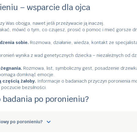
ieniu – wsparcie dla ojca
y Was obojga, nawet jeśli przeżywacie ją inaczej.
kać, mówić o tym, co czujesz, prosić o pomoc i mieć gorsze dn
zenia sobie.
Rozmowa, działanie, wiedza, kontakt ze specjalist
onień wynika z wad genetycznych dziecka – niezależnych od dzi
żegnania.
Rozmowa, list, symboliczny gest, posadzenie drzewk
i pomaga domknąć emocje.
 częścią żałoby.
Informacje o badaniach przyczyn poronienia m
 poczucie bezsilności.
o badania po poronieniu?
ciowy po poronieniu?