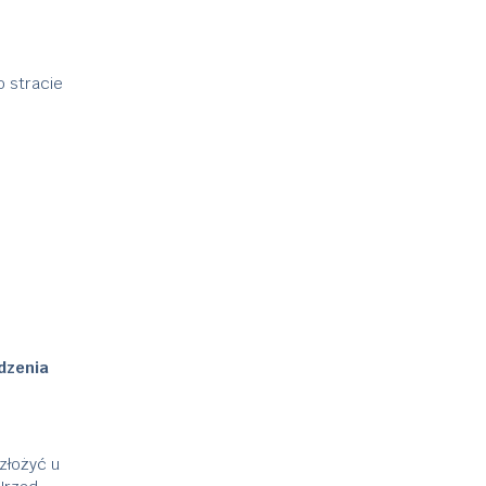
o stracie
odzenia
złożyć u