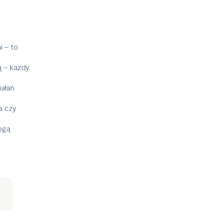
i – to
ą – każdy
ałań
a czy
ogą