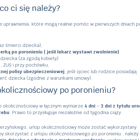
co ci się należy?
ne uprawnienia, które mogą realnie pomóc w pierwszych dniach p
az śmierci dziecka),
erką po poronieniu ( jeśli lekarz wystawi zwolnienie)
 dziecka (za zgodą kobiety)
, ZUS i przy pochówku,
nej polisy ubezpieczeniowej
, jeśli ojciec lub rodzice posiadają
ierć dziecka (zgodnie z warunkami umowy).
okolicznościowy po poronieniu?
lop okolicznościowy w łącznym wymiarze
4 dni
–
2 dni z tytułu ur
rzebu
. Prawo to przysługuje niezależnie od tygodnia ciąży.
cierzyńskiego, urlop okolicznościowy może zostać wykorzystany
by skorzystać z urlopu okolicznościowego po poronieniu , należy 