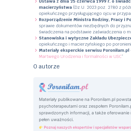
Ustawa z dnia 25 czerwca 1999 r. o świadc
macierzyństwa
(Dz.U. 2023 poz. 2780 z późn
opiekuńczego przysługującego ojcu w przypad
Rozporządzenie Ministra Rodziny, Pracy i Pol
sprawie dokumentów niezbędnych do przyznani
świadczenia na podstawie zaświadczenia o ma
Stanowiska i wytyczne Zakładu Ubezpiecz
opiekuńczego i macierzyńskiego po poronieni
Materiały eksperckie serwisu Poroniłam.pl
Martwego Urodzenia i formalności w USC
”
O autorze
Materiały publikowane na Poronilam.pl powst
psychoterapeutami oraz zespołem Poronilam.p
sprawdzonych informacji, a także oferowanie
pełen uważności.
Poznaj naszych ekspertów i specjalistów wsparc