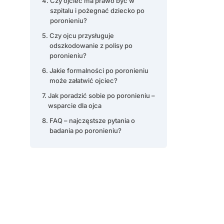
Czy ojciec ma prawo być w
szpitalu i pożegnać dziecko po
poronieniu?
Czy ojcu przysługuje
odszkodowanie z polisy po
poronieniu?
Jakie formalności po poronieniu
może załatwić ojciec?
Jak poradzić sobie po poronieniu –
wsparcie dla ojca
FAQ – najczęstsze pytania o
badania po poronieniu?