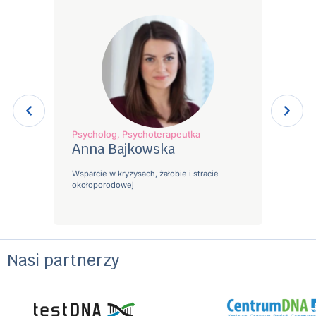
Psycholog, Psychoterapeutka
Psychol
Anna Bajkowska
Anna
Wsparcie w kryzysach, żałobie i stracie
Psycholo
okołoporodowej
okołopo
Nasi partnerzy