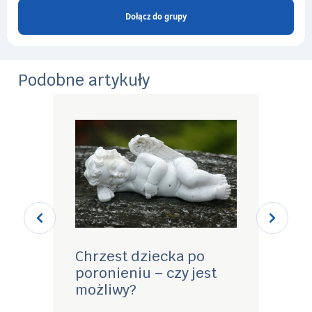
Dołącz do grupy
Podobne artykuły
Chrzest dziecka po
Szpi
poronieniu – czy jest
wyda
możliwy?
urod
poro