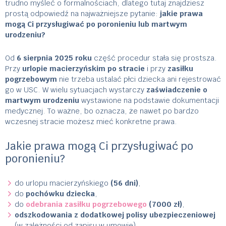
trudno myśleć o formalnościach, dlatego tutaj znajdziesz
prostą odpowiedź na najważniejsze pytanie:
jakie prawa
mogą Ci przysługiwać po poronieniu lub martwym
urodzeniu?
Od
6 sierpnia 2025 roku
część procedur stała się prostsza.
Przy
urlopie macierzyńskim po stracie
i przy
zasiłku
pogrzebowym
nie trzeba ustalać płci dziecka ani rejestrować
go w USC. W wielu sytuacjach wystarczy
zaświadczenie o
martwym urodzeniu
wystawione na podstawie dokumentacji
medycznej. To ważne, bo oznacza, że nawet po bardzo
wczesnej stracie możesz mieć konkretne prawa.
Jakie prawa mogą Ci przysługiwać po
poronieniu?
do urlopu macierzyńskiego
(56 dni)
,
do
pochówku dziecka
,
do
odebrania zasiłku pogrzebowego
(7000 zł)
,
odszkodowania z dodatkowej polisy ubezpieczeniowej
(w zależności od zapisu w umowie)