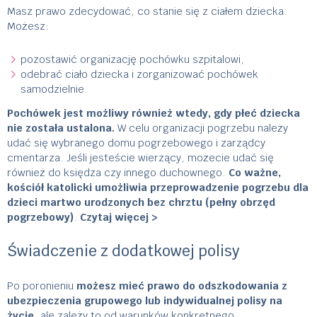
Masz prawo zdecydować, co stanie się z ciałem dziecka.
Możesz:
pozostawić organizację pochówku szpitalowi,
odebrać ciało dziecka i zorganizować pochówek
samodzielnie.
Pochówek jest możliwy również wtedy, gdy płeć dziecka
nie została ustalona.
W celu organizacji pogrzebu należy
udać się wybranego domu pogrzebowego i zarządcy
cmentarza. Jeśli jesteście wierzący, możecie udać się
również do księdza czy innego duchownego.
Co ważne,
kościół katolicki umożliwia przeprowadzenie pogrzebu dla
dzieci martwo urodzonych bez chrztu (pełny obrzęd
pogrzebowy)
.
Czytaj więcej >
Świadczenie z dodatkowej polisy
Po poronieniu
możesz mieć prawo do odszkodowania z
ubezpieczenia grupowego lub indywidualnej polisy na
życie
, ale zależy to od warunków konkretnego