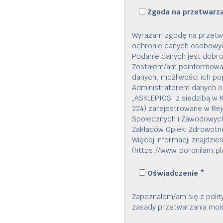
Zgoda na przetwarz
Wyrażam zgodę na przetw
ochronie danych osobowych 
Podanie danych jest dobrow
Zostałem/am poinformowan
danych, możliwości ich po
Administratorem danych o
„ASKLEPIOS” z siedzibą w K
224) zarejestrowane w Rej
Społecznych i Zawodowych
Zakładów Opieki Zdrowot
Więcej informacji znajdzie
(https://www.poronilam.pl/
Oświadczenie
*
Zapoznałem/am się z polit
zasady przetwarzania mo