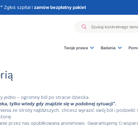
e”
Zgłoś szpital i
zamów bezpłatny pakiet
Twoje prawa
Badania
Pomo
Badanie materiału z
Badania genetyczn
rią
Badania hormonaln
Badania immunolog
Inne badania
czy jedno – ogromny ból po stracie dziecka.
eka, tylko wtedy gdy znajdzie się w podobnej sytuacji”.
nia ze strony najbliższych, chcesz wyrazić swój ból i podzielić s
torię.
stanie przez nas opublikowana anonimowo. Gwarantujemy Ci wsparc