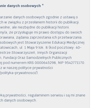
anie danych osobowych
*
arzanie danych osobowych zgodnie z ustawą o
w związku z przesłaniem historii do publikacji.
olne, ale niezbędne do publikacji historii.
y/a, że przysługuje mi prawo dostępu do swoich
prawiana, żądania zaprzestania ich przetwarzania.
sobowych jest Stowarzyszenie Edukacji Medycznej
atowicach, ul. 1 Maja 9 lok. 8 (kod pocztowy: 40-
estrze Stowarzyszeń, Innych Organizacji
, Fundacji Oraz Samodzielnych Publicznych
nej pod numerem KRS 0000645298, NIP 9542771170.
sz w naszej polityce prywatności
polityka-prywatnosci/).
yką prywatności, regulaminem serwisu i są mi znane
ich danych osobowych.