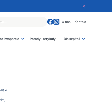
×
O nas
Kontakt
c i wsparcie
Porady i artykuły
Dla szpitali
 poronienia
e rodziców
e
iczne
ię z
ie,