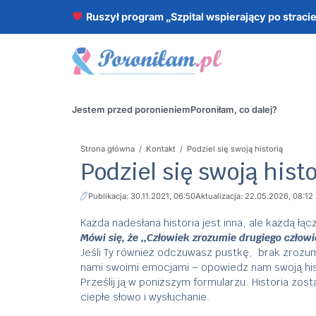
Ruszył program „Szpital wspierający po straci
Jestem przed poronieniem
Poroniłam, co dalej?
Strona główna
/
Kontakt
/
Podziel się swoją historią
Podziel się swoją histo
Publikacja: 30.11.2021, 06:50
Aktualizacja: 22.05.2026, 08:12
Każda nadesłana historia jest inna, ale każdą łą
Mówi się, że ,,Człowiek zrozumie drugiego człowi
Jeśli Ty również odczuwasz pustkę, brak zrozumie
nami swoimi emocjami – opowiedz nam swoją his
Prześlij ją w poniższym formularzu. Historia zo
ciepłe słowo i wysłuchanie.