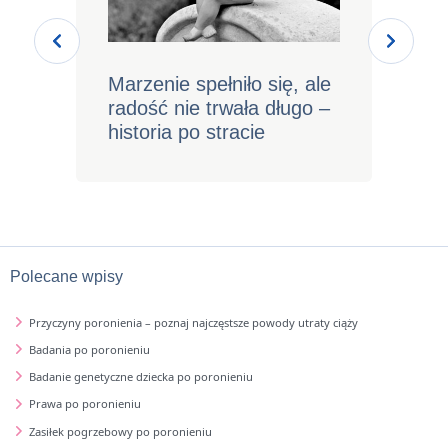
, ale
Byłam szczęśliwa…
S
go –
nosiłam pod sercem
dziecko. Myślę,
pamiętam, tęsknię,
kocham <3
Polecane wpisy
Przyczyny poronienia – poznaj najczęstsze powody utraty ciąży
Badania po poronieniu
Badanie genetyczne dziecka po poronieniu
Prawa po poronieniu
Zasiłek pogrzebowy po poronieniu