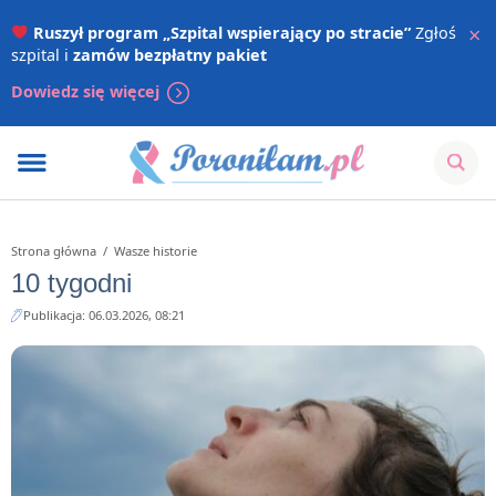
×
Ruszył program „Szpital wspierający po stracie”
Zgłoś
szpital i
zamów bezpłatny pakiet
Dowiedz się więcej
Strona główna
/
Wasze historie
10 tygodni
Publikacja: 06.03.2026, 08:21