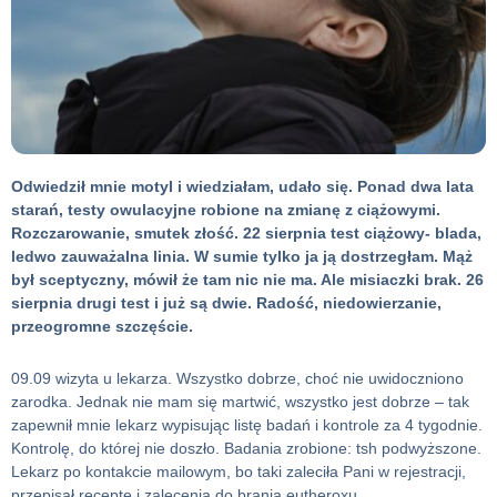
Odwiedził mnie motyl i wiedziałam, udało się. Ponad dwa lata
starań, testy owulacyjne robione na zmianę z ciążowymi.
Rozczarowanie, smutek złość. 22 sierpnia test ciążowy- blada,
ledwo zauważalna linia. W sumie tylko ja ją dostrzegłam. Mąż
był sceptyczny, mówił że tam nic nie ma. Ale misiaczki brak. 26
sierpnia drugi test i już są dwie. Radość, niedowierzanie,
przeogromne szczęście.
09.09 wizyta u lekarza. Wszystko dobrze, choć nie uwidoczniono
zarodka. Jednak nie mam się martwić, wszystko jest dobrze – tak
zapewnił mnie lekarz wypisując listę badań i kontrole za 4 tygodnie.
Kontrolę, do której nie doszło. Badania zrobione: tsh podwyższone.
Lekarz po kontakcie mailowym, bo taki zaleciła Pani w rejestracji,
przepisał receptę i zalecenia do brania eutheroxu.