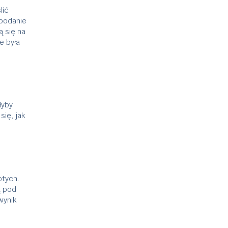
lić
 podanie
ą się na
e była
łyby
ię, jak
otych.
ą pod
wynik