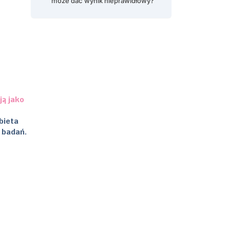
może dać wynik nieprawidłowy?
ją jako
bieta
 badań.