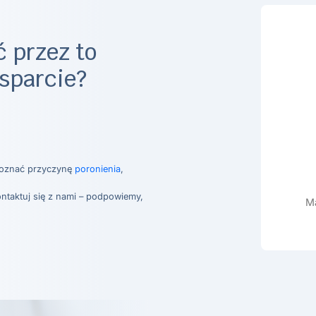
 przez to
sparcie?
poznać przyczynę
poronienia
,
ontaktuj się z nami – podpowiemy,
Ma