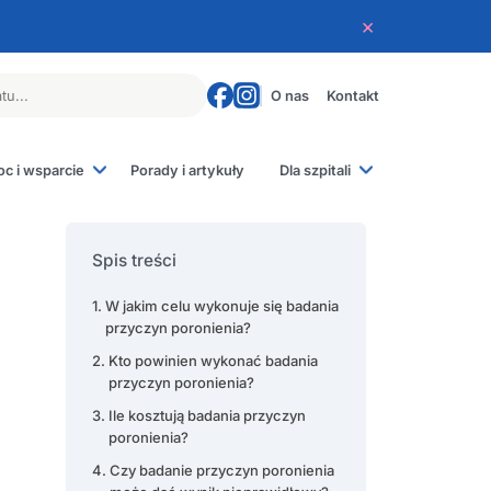
×
O nas
Kontakt
c i wsparcie
Porady i artykuły
Dla szpitali
 poronienia
e rodziców
Spis treści
e
iczne
W jakim celu wykonuje się badania
przyczyn poronienia?
Kto powinien wykonać badania
przyczyn poronienia?
Ile kosztują badania przyczyn
poronienia?
Czy badanie przyczyn poronienia