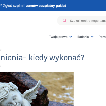
e”
Zgłoś szpital i
zamów bezpłatny pakiet
Twoje prawa
Badania
Pomo
Badanie materiału z
ć?
Badania genetyczn
onienia- kiedy wykonać?
Badania hormonaln
Badania immunolog
5
Inne badania