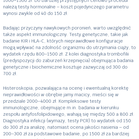
1000–1500 zł. Do bardziej przystępnych cenowo procedur
należą testy hormonalne – koszt pojedynczego parametru
wynosi zwykle od 40 do 150 zł.
Badając przyczyny nawykowych poronień, warto uwzględnić
także aspekt immunologiczny. Testy genetyczne, takie jak
badanie KIR i HLA-C, których nieprawidłowe konfiguracje
mogą wpływać na zdolność organizmu do utrzymania ciąży, to
wydatek rzędu 800–1500 zł. Z kolei diagnostyka trombofilii
(predyspozycji do zaburzeń krzepnięcia) obejmująca badania
genetyczne i biochemiczne kosztuje zazwyczaj od 300 do
700 zł.
Histeroskopia, pozwalająca na ocenę i ewentualną korektę
nieprawidłowości w obrębie jamy macicy, mieści się w
przedziale 2000–4000 zł. Kompleksowe testy
immunologiczne, obejmujące m.in. badania w kierunku
zespołu antyfosfolipidowego, wahają się między 500 a 800 zł.
Diagnostyka infekcji (wymazy, testy PCR) to wydatek od 150
do 300 zł za analizę, natomiast ocena jakości nasienia – od
200–300 zł za podstawowe badanie, po 1500 zł za bardziej