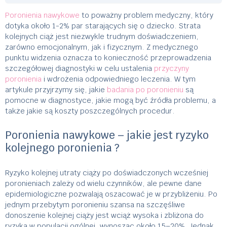
Poronienia nawykowe
to poważny problem medyczny, który
dotyka około 1-2% par starających się o dziecko. Strata
kolejnych ciąż jest niezwykle trudnym doświadczeniem,
zarówno emocjonalnym, jak i fizycznym. Z medycznego
punktu widzenia oznacza to konieczność przeprowadzenia
szczegółowej diagnostyki w celu ustalenia
przyczyny
poronienia
i wdrożenia odpowiedniego leczenia. W tym
artykule przyjrzymy się, jakie
badania po poronieniu
są
pomocne w diagnostyce, jakie mogą być źródła problemu, a
także jakie są koszty poszczególnych procedur.
Poronienia nawykowe – jakie jest ryzyko
kolejnego poronienia ?
Ryzyko kolejnej utraty ciąży po doświadczonych wcześniej
poronieniach zależy od wielu czynników, ale pewne dane
epidemiologiczne pozwalają oszacować je w przybliżeniu. Po
jednym przebytym poronieniu szansa na szczęśliwe
donoszenie kolejnej ciąży jest wciąż wysoka i zbliżona do
ryzyka w populacji ogólnej, wynosząc około 15–20%. Jednak