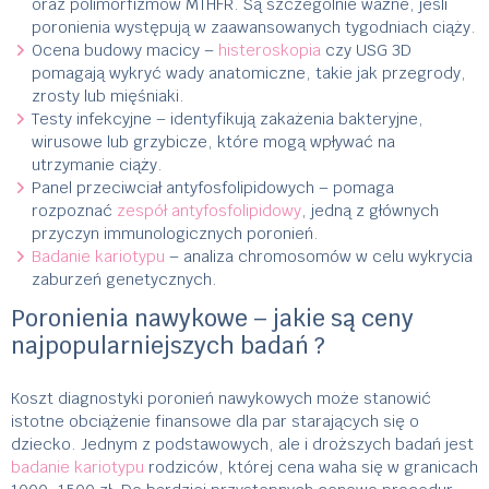
oraz polimorfizmów MTHFR. Są szczególnie ważne, jeśli
poronienia występują w zaawansowanych tygodniach ciąży.
Ocena budowy macicy –
histeroskopia
czy USG 3D
pomagają wykryć wady anatomiczne, takie jak przegrody,
zrosty lub mięśniaki.
Testy infekcyjne – identyfikują zakażenia bakteryjne,
wirusowe lub grzybicze, które mogą wpływać na
utrzymanie ciąży.
Panel przeciwciał antyfosfolipidowych – pomaga
rozpoznać
zespół antyfosfolipidowy
, jedną z głównych
przyczyn immunologicznych poronień.
Badanie kariotypu
– analiza chromosomów w celu wykrycia
zaburzeń genetycznych.
Poronienia nawykowe – jakie są ceny
najpopularniejszych badań ?
Koszt diagnostyki poronień nawykowych może stanowić
istotne obciążenie finansowe dla par starających się o
dziecko. Jednym z podstawowych, ale i droższych badań jest
badanie kariotypu
rodziców, której cena waha się w granicach