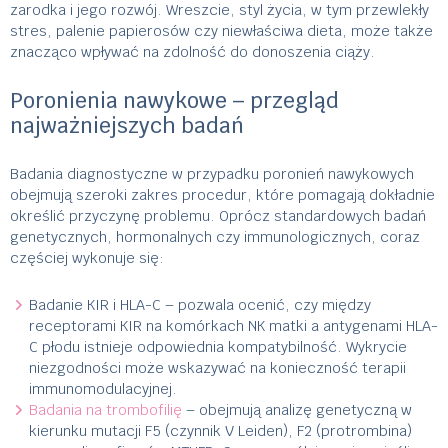
zarodka i jego rozwój. Wreszcie, styl życia, w tym przewlekły
stres, palenie papierosów czy niewłaściwa dieta, może także
znacząco wpływać na zdolność do donoszenia ciąży.
Poronienia nawykowe – przegląd
najważniejszych badań
Badania diagnostyczne w przypadku poronień nawykowych
obejmują szeroki zakres procedur, które pomagają dokładnie
określić przyczynę problemu. Oprócz standardowych badań
genetycznych, hormonalnych czy immunologicznych, coraz
częściej wykonuje się:
Badanie KIR i HLA-C – pozwala ocenić, czy między
receptorami KIR na komórkach NK matki a antygenami HLA-
C płodu istnieje odpowiednia kompatybilność. Wykrycie
niezgodności może wskazywać na konieczność terapii
immunomodulacyjnej.
Badania na trombofilię
– obejmują analizę genetyczną w
kierunku mutacji F5 (czynnik V Leiden), F2 (protrombina)