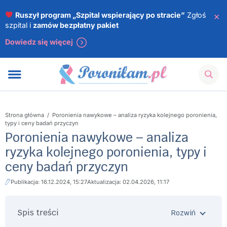
×
Ruszył program „Szpital wspierający po stracie”
Zgłoś
szpital i
zamów bezpłatny pakiet
Dowiedz się więcej
Strona główna
/
Poronienia nawykowe – analiza ryzyka kolejnego poronienia,
typy i ceny badań przyczyn
Poronienia nawykowe – analiza
ryzyka kolejnego poronienia, typy i
ceny badań przyczyn
Publikacja: 16.12.2024, 15:27
Aktualizacja: 02.04.2026, 11:17
Spis treści