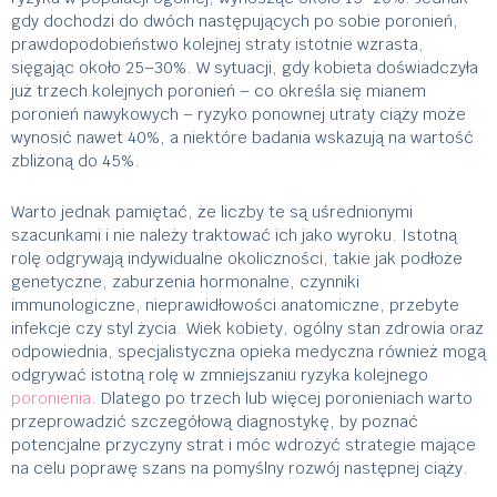
gdy dochodzi do dwóch następujących po sobie poronień,
prawdopodobieństwo kolejnej straty istotnie wzrasta,
sięgając około 25–30%. W sytuacji, gdy kobieta doświadczyła
już trzech kolejnych poronień – co określa się mianem
poronień nawykowych – ryzyko ponownej utraty ciąży może
wynosić nawet 40%, a niektóre badania wskazują na wartość
zbliżoną do 45%.
Warto jednak pamiętać, że liczby te są uśrednionymi
szacunkami i nie należy traktować ich jako wyroku. Istotną
rolę odgrywają indywidualne okoliczności, takie jak podłoże
genetyczne, zaburzenia hormonalne, czynniki
immunologiczne, nieprawidłowości anatomiczne, przebyte
infekcje czy styl życia. Wiek kobiety, ogólny stan zdrowia oraz
odpowiednia, specjalistyczna opieka medyczna również mogą
odgrywać istotną rolę w zmniejszaniu ryzyka kolejnego
poronienia
. Dlatego po trzech lub więcej poronieniach warto
przeprowadzić szczegółową diagnostykę, by poznać
potencjalne przyczyny strat i móc wdrożyć strategie mające
na celu poprawę szans na pomyślny rozwój następnej ciąży.