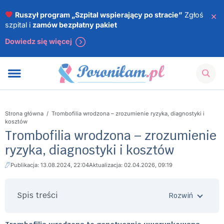
×
Ruszył program „Szpital wspierający po stracie”
Zgłoś
szpital i
zamów bezpłatny pakiet
Dowiedz się więcej
Strona główna
/
Trombofilia wrodzona – zrozumienie ryzyka, diagnostyki i
kosztów
Trombofilia wrodzona – zrozumienie
ryzyka, diagnostyki i kosztów
Publikacja: 13.08.2024, 22:04
Aktualizacja: 02.04.2026, 09:19
Spis treści