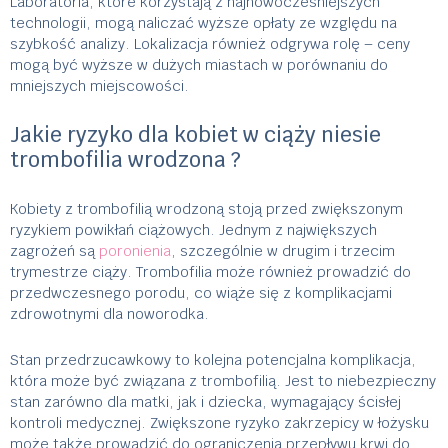
Laboratoria, które korzystają z najnowocześniejszych
technologii, mogą naliczać wyższe opłaty ze względu na
szybkość analizy. Lokalizacja również odgrywa rolę – ceny
mogą być wyższe w dużych miastach w porównaniu do
mniejszych miejscowości.
Jakie ryzyko dla kobiet w ciąży niesie
trombofilia wrodzona ?
Kobiety z trombofilią wrodzoną stoją przed zwiększonym
ryzykiem powikłań ciążowych. Jednym z największych
zagrożeń są
poronienia
, szczególnie w drugim i trzecim
trymestrze ciąży. Trombofilia może również prowadzić do
przedwczesnego porodu, co wiąże się z komplikacjami
zdrowotnymi dla noworodka.
Stan przedrzucawkowy to kolejna potencjalna komplikacja,
która może być związana z trombofilią. Jest to niebezpieczny
stan zarówno dla matki, jak i dziecka, wymagający ścisłej
kontroli medycznej. Zwiększone ryzyko zakrzepicy w łożysku
może także prowadzić do ograniczenia przepływu krwi do