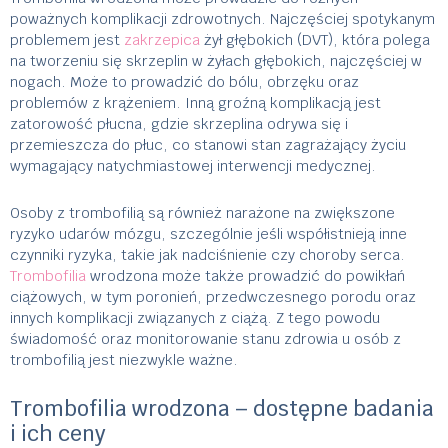
poważnych komplikacji zdrowotnych. Najczęściej spotykanym
problemem jest
zakrzepica
żył głębokich (DVT), która polega
na tworzeniu się skrzeplin w żyłach głębokich, najczęściej w
nogach. Może to prowadzić do bólu, obrzęku oraz
problemów z krążeniem. Inną groźną komplikacją jest
zatorowość płucna, gdzie skrzeplina odrywa się i
przemieszcza do płuc, co stanowi stan zagrażający życiu
wymagający natychmiastowej interwencji medycznej.
Osoby z trombofilią są również narażone na zwiększone
ryzyko udarów mózgu, szczególnie jeśli współistnieją inne
czynniki ryzyka, takie jak nadciśnienie czy choroby serca.
Trombofilia
wrodzona może także prowadzić do powikłań
ciążowych, w tym poronień, przedwczesnego porodu oraz
innych komplikacji związanych z ciążą. Z tego powodu
świadomość oraz monitorowanie stanu zdrowia u osób z
trombofilią jest niezwykle ważne.
Trombofilia wrodzona – dostępne badania
i ich ceny