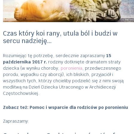
Czas który koi rany, utula ból i budzi w
sercu nadzieję…
Rozumiejąc tę potrzebę, serdecznie zapraszamy
15
października 2017 r.
rodziny dotknięte dramatem straty
dziecka (w wyniku choroby,
poronienia
, przedwczesnego
porodu, wypadku czy aborcji), ich bliskich, przyjaciół i
wszystkich tych, którzy chcieliby podzielić się z nimi swoją
modlitwą na Dzień Dziecka Utraconego w Archidiecezji
Częstochowskiej.
Zobacz też:
Pomoc i wsparcie dla rodziców po poronieniu
Zapraszamy: