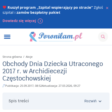
×
Ruszył program „Szpital wspierający po stracie”
Zgłoś
szpital i
zamów bezpłatny pakiet
Dowiedz się więcej
Strona główna
/
Akcje
Obchody Dnia Dziecka Utraconego
2017 r. w Archidiecezji
Częstochowskiej
Publikacja: 25.09.2017, 08:52
Aktualizacja: 27.03.2026, 09:27
Spis treści