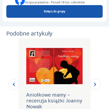
Grupa prywatna - Ponad 18 tys. członków
Dołącz do grupy
Podobne artykuły
Aniołkowe mamy –
Pogr
recenzja książki Joanny
Utr
Nowak
Szcz