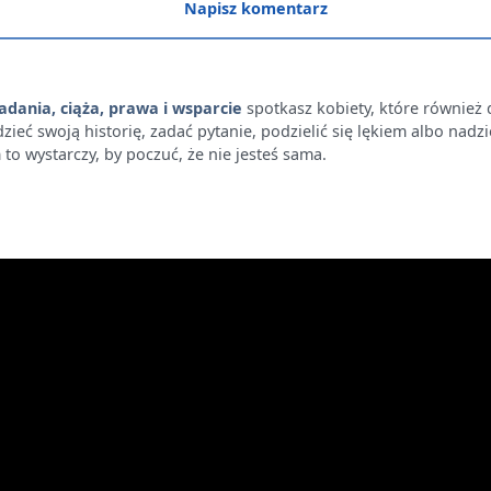
Napisz komentarz
adania, ciąża, prawa i wsparcie
spotkasz kobiety, które również 
 swoją historię, zadać pytanie, podzielić się lękiem albo nadzieją.
to wystarczy, by poczuć, że nie jesteś sama.