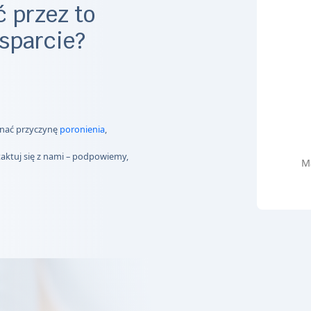
 przez to
sparcie?
znać przyczynę
poronienia
,
taktuj się z nami – podpowiemy,
M