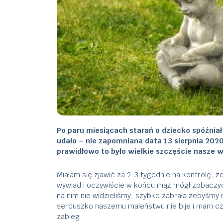
Po paru miesiącach starań o dziecko spóźniał 
udało – nie zapomniana data 13 sierpnia 2020.
prawidłowo to było wielkie szczęście nasze 
Miałam się zjawić za 2-3 tygodnie na kontrolę, ż
wywiad i oczywiście w końcu mąż mógł zobaczyć 
na nim nie widzieliśmy, szybko zabrała żebyśmy n
serduszko naszemu maleństwu nie bije i mam czek
zabieg .