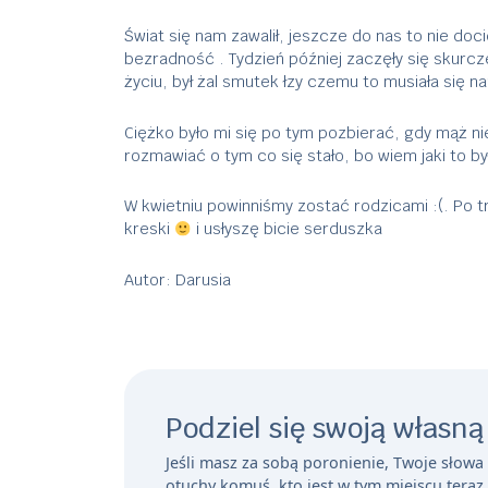
Świat się nam zawalił, jeszcze do nas to nie doci
bezradność . Tydzień później zaczęły się skurcze
życiu, był żal smutek łzy czemu to musiała się n
Ciężko było mi się po tym pozbierać, gdy mąż nie
rozmawiać o tym co się stało, bo wiem jaki to by
W kwietniu powinniśmy zostać rodzicami :(. Po 
kreski
i usłyszę bicie serduszka
Autor: Darusia
Podziel się swoją własną
Jeśli masz za sobą poronienie, Twoje słow
otuchy komuś, kto jest w tym miejscu teraz.