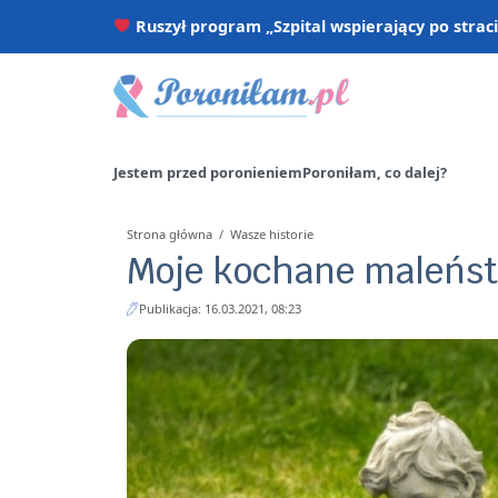
Ruszył program „Szpital wspierający po strac
Jestem przed poronieniem
Poroniłam, co dalej?
Strona główna
/
Wasze historie
Moje kochane maleńs
Publikacja: 16.03.2021, 08:23