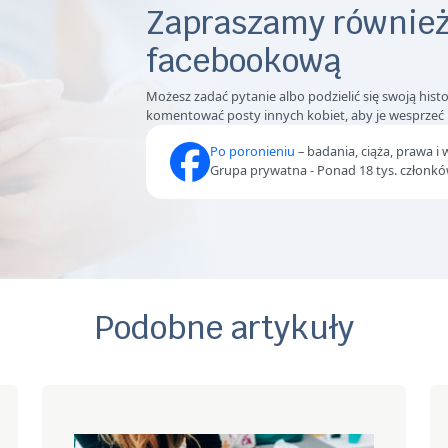
Zapraszamy również
facebookową
Możesz zadać pytanie albo podzielić się swoją hist
komentować posty innych kobiet, aby je wesprze
Po poronieniu
– badania, ciąża, prawa i 
Grupa prywatna - Ponad 18 tys. członk
Podobne artykuły