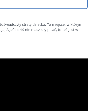
doświadczyły straty dziecka. To miejsce, w którym
 A jeśli dziś nie masz siły pisać, to też jest w