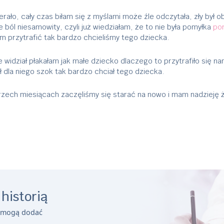
erało, cały czas biłam się z myślami może źle odczytała, zły był ob
 ból niesamowity, czyli już wiedziałam, że to nie była pomyłka
po
am przytrafić tak bardzo chcieliśmy tego dziecka.
 widział płakałam jak małe dziecko dlaczego to przytrafiło się nam
ł dla niego szok tak bardzo chciał tego dziecka.
trzech miesiącach zaczęliśmy się starać na nowo i mam nadzieję
 historią
a mogą dodać