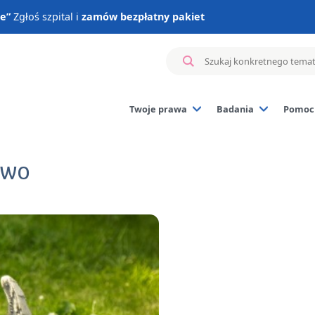
ie”
Zgłoś szpital i
zamów bezpłatny pakiet
Twoje prawa
Badania
Pomoc 
Badanie materiału z 
Badania genetyczne 
two
Badania hormonalne
Badania immunologi
Inne badania