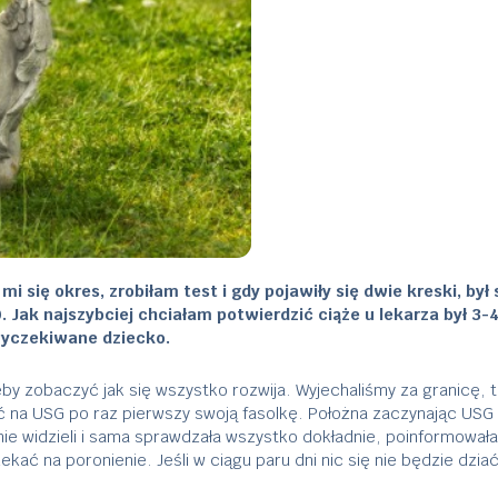
mi się okres, zrobiłam test i gdy pojawiły się dwie kreski, by
 Jak najszybciej chciałam potwierdzić ciąże u lekarza był 3-
wyczekiwane dziecko.
eby zobaczyć jak się wszystko rozwija. Wyjechaliśmy za granicę, 
na USG po raz pierwszy swoją fasolkę. Położna zaczynając USG – 
ie widzieli i sama sprawdzała wszystko dokładnie, poinformowała 
ać na poronienie. Jeśli w ciągu paru dni nic się nie będzie dzia