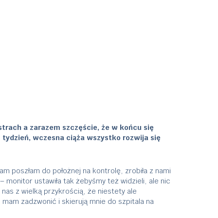
ł strach a zarazem szczęście, że w końcu się
4 tydzień, wczesna ciąża wszystko rozwija się
tam poszłam do położnej na kontrolę, zrobiła z nami
monitor ustawiła tak żebyśmy też widzieli, ale nic
nas z wielką przykrością, że niestety ale
ć mam zadzwonić i skierują mnie do szpitala na