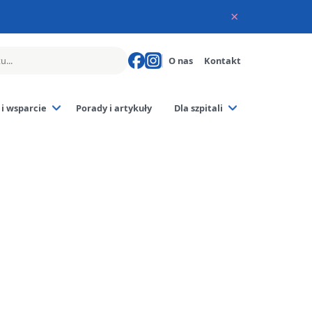
×
O nas
Kontakt
i wsparcie
Porady i artykuły
Dla szpitali
poronienia
rodziców
czne