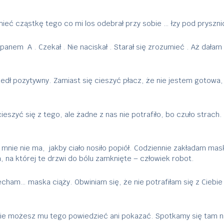
ieć cząstkę tego co mi los odebrał przy sobie … łzy pod prysznic
panem A . Czekał . Nie naciskał . Starał się zrozumieć . Aż dałam 
yszedł pozytywny. Zamiast się cieszyć płacz, że nie jestem gotow
ieszyć się z tego, ale żadne z nas nie potrafiło, bo czuło stra
 mnie nie ma, jakby ciało nosiło popiół. Codziennie zakładam mas
a, na której te drzwi do bólu zamknięte – człowiek robot.
echam… maska ciąży. Obwiniam się, że nie potrafiłam się z Ciebie
 i nie możesz mu tego powiedzieć ani pokazać. Spotkamy się tam