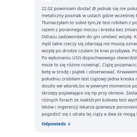
22.02 powinnam dostać @ jednak się nie pokaza
metaliczny posmak w ustach gdzie wcześniej te
Tłumaczyłam to sobie tym,że test robiłam z p
razem z porannego moczu i kreska bez zmian b
Odrazu zadzwoniłam do gin umówić wizytę. Kaz
myśl takie rzeczy się zdarzają nie muszą ozna
wizytę po drodze czułam że krwi przybywa. Po
Po wykonaniu USG dopochwowego stwierdziła,
może to się różnie rozwinąć. Ciążę pozamacicz
betę w środę i piątek i obserwować. Krwawieni
południu zrobiłam test ciążowy jedna kreska 
doszło we wtorek,bo w pewnym momencie pogoni
skrzepy pojawiające się np przy okresie. Zast
różnych forach że niektórym kobieta test wych
leków i ingerencji lekarza (pierwsze poronien
pogodzić się z utrata tej ciąży a dwa że mogą 
Odpowiedz
↓