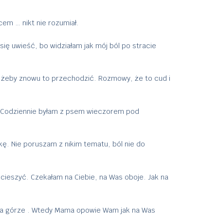
em … nikt nie rozumiał.
się uwieść, bo widziałam jak mój ból po stracie
a, żeby znowu to przechodzić. Rozmowy, że to cud i
ch. Codziennie byłam z psem wieczorem pod
kę. Nie poruszam z nikim tematu, ból nie do
 cieszyć. Czekałam na Ciebie, na Was oboje. Jak na
 na górze . Wtedy Mama opowie Wam jak na Was