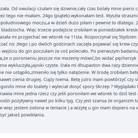
ła. Od owulacji czułam się dziwnie,cały czas bolały mnie piersi c
ż tego nie miałam. 24go (piątek) wykonałam test. Wyszła strasznie
opołudniowego moczu,a w dzień dużo piłam i pewnie to dlatego. 2
ladziocha. Więc trzecie podejście zrobiłam w poniedziałek kreska 
ała mi przyjechać we wtorek na 11sta. Rozpoczynał się 5tydzien c
czać nic złego ) po dwóch godzinach zaczęła pojawiać się krew czy
 wejściu do gin poczułam że coś poleciało. Po pierwszym badaniu 
że o poronieniu jeszcze nie możemy mówić,bo widać pęcherzyk ci
na wykluczyła,jajniki czyste. Dała mi dhupaston dwa razy dziennie
e nie ustąpiło,zmieniło się tylko natężenie. W środę zrobiłam betę
nawet cienia drugiej. Ciąży niema. Betę jutro mam powtórzyć czy
lo mnie do toalety i wyleciał dosyć spory Skrzep ? Wyglądało to 
anawia mnie jedna rzecz czy jeśli poroniłam we wtorek to dziś test
odzi pozytywny nawet po kilku tyg. Czy jest szansa że organizm ta
ie więc jestem zielona w temacie ) a wizytę u gin mam dopiero na w
być jakieś powikłania.