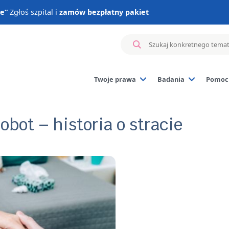
ie”
Zgłoś szpital i
zamów bezpłatny pakiet
Twoje prawa
Badania
Pomoc 
Badanie materiału z 
Badania genetyczne 
obot – historia o stracie
Badania hormonalne
Badania immunologi
Inne badania