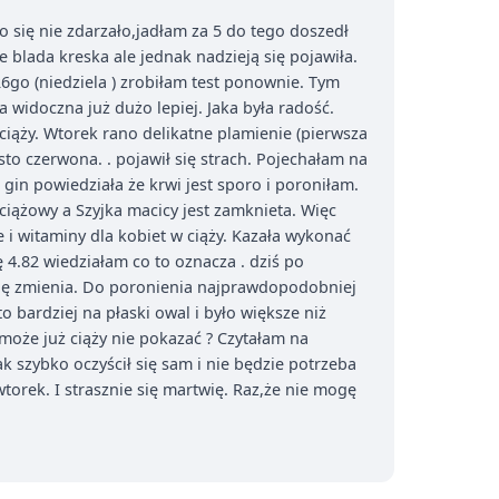
o się nie zdarzało,jadłam za 5 do tego doszedł
 blada kreska ale jednak nadzieją się pojawiła.
6go (niedziela ) zrobiłam test ponownie. Tym
widoczna już dużo lepiej. Jaka była radość.
iąży. Wtorek rano delikatne plamienie (pierwsza
sto czerwona. . pojawił się strach. Pojechałam na
gin powiedziała że krwi jest sporo i poroniłam.
ążowy a Szyjka macicy jest zamknieta. Więc
 i witaminy dla kobiet w ciąży. Kazała wykonać
 4.82 wiedziałam co to oznacza . dziś po
 się zmienia. Do poronienia najprawdopodobniej
bardziej na płaski owal i było większe niż
 może już ciąży nie pokazać ? Czytałam na
k szybko oczyścił się sam i nie będzie potrzeba
torek. I strasznie się martwię. Raz,że nie mogę