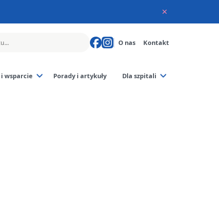
×
O nas
Kontakt
i wsparcie
Porady i artykuły
Dla szpitali
poronienia
rodziców
czne