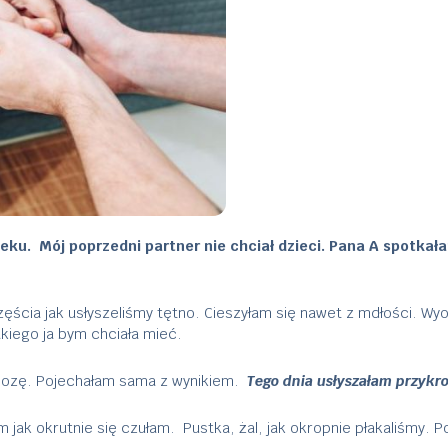
ku. Mój poprzedni partner nie chciał dzieci. Pana A spotkała
zęścia jak usłyszeliśmy tętno. Cieszyłam się nawet z mdłości. W
akiego ja bym chciała mieć.
mozę. Pojechałam sama z wynikiem.
Tego dnia usłyszałam przykro
k okrutnie się czułam. Pustka, żal, jak okropnie płakaliśmy. Pote