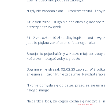
Coś mi odebrano podczas zabiegu.
Nigdy nie zapomniałam … Zrobiłam tatuaż, żeby m
Grudzień 2022 . Długo nie chciałam się kochać z 
niszczy nasz związek.
31.12 znalazłam 10 zł na ulicy kupiłam test – w
jest to piękne zakończenie fatalnego roku .
Specjalnie pojechaliśmy w Nasze miejsce, żeby c
kościołem, błagać żeby się udało.
Bóg mnie nie słyszał. 02.02.23 zabieg. W środku
zniesienia. I tak nikt nie zrozumie. Psychoterapi
Nikt nie domyśla się co czuje, przecież się uśmi
nikogo innego.
Najbardziej boli, że kogoś kocha się nad życie