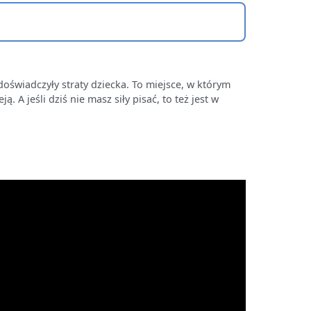
doświadczyły straty dziecka. To miejsce, w którym
 A jeśli dziś nie masz siły pisać, to też jest w