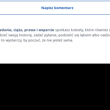
Napisz komentarz
adania, ciąża, prawa i wsparcie
spotkasz kobiety, które również 
 swoją historię, zadać pytanie, podzielić się lękiem albo nadzieją.
to wystarczy, by poczuć, że nie jesteś sama.