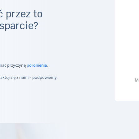
 przez to
sparcie?
znać przyczynę
poronienia
,
taktuj się z nami – podpowiemy,
M