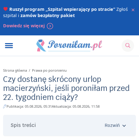
×
Ruszył program „Szpital wspierający po stracie”
Zgłoś
szpital i
zamów bezpłatny pakiet
Dowiedz się więcej
Strona główna
/
Prawa po poronieniu
Czy dostanę skrócony urlop
macierzyński, jeśli poroniłam przed
22. tygodniem ciąży?
Publikacja: 05.08.2026, 05:31
Aktualizacja: 05.08.2026, 11:58
Spis treści