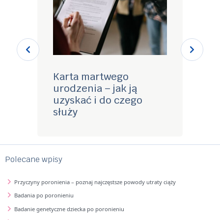
Karta martwego
Twoj
urodzenia – jak ją
poro
uzyskać i do czego
zmie
służy
202
Polecane wpisy
Przyczyny poronienia – poznaj najczęstsze powody utraty ciąży
Badania po poronieniu
Badanie genetyczne dziecka po poronieniu