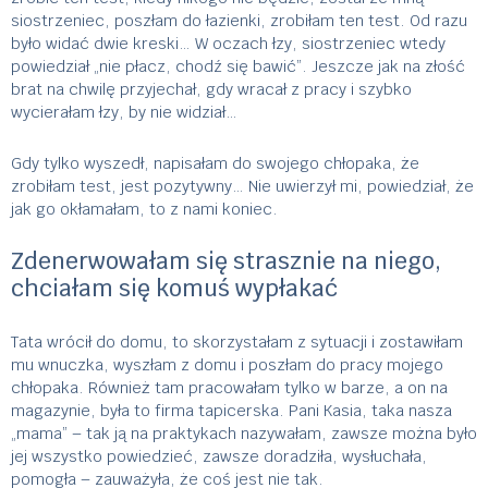
siostrzeniec, poszłam do łazienki, zrobiłam ten test. Od razu
było widać dwie kreski… W oczach łzy, siostrzeniec wtedy
powiedział „nie płacz, chodź się bawić”. Jeszcze jak na złość
brat na chwilę przyjechał, gdy wracał z pracy i szybko
wycierałam łzy, by nie widział…
Gdy tylko wyszedł, napisałam do swojego chłopaka, że
zrobiłam test, jest pozytywny… Nie uwierzył mi, powiedział, że
jak go okłamałam, to z nami koniec.
Zdenerwowałam się strasznie na niego,
chciałam się komuś wypłakać
Tata wrócił do domu, to skorzystałam z sytuacji i zostawiłam
mu wnuczka, wyszłam z domu i poszłam do pracy mojego
chłopaka. Również tam pracowałam tylko w barze, a on na
magazynie, była to firma tapicerska. Pani Kasia, taka nasza
„mama” – tak ją na praktykach nazywałam, zawsze można było
jej wszystko powiedzieć, zawsze doradziła, wysłuchała,
pomogła – zauważyła, że coś jest nie tak.