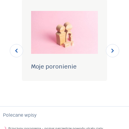
Moje poronienie
Od
Polecane wpisy
Przyczyny poronienia – poznaj najczęstsze powody utraty ciąży