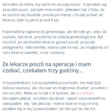
Wróciłam do łóżka, łzy same mi zaczęły lecieć, trzymałam się
za podbrzusze, zaczęło mnie boleć, płakałam tak z bólu, że
aż siostra się obudziła, poszła po mamę i chciały jechać do
lekarza, było to jakoś przed 8 już.
Pojechaliśmy najpierw do ginekologa, ale nie było go, więc do
szpitala, był obok, poszliśmy na oddział ginekologiczny. Był
obchód, po obchodzie lekarze gdzieś poszli, przyszła
pielęgniarka, taka niemiła, naskoczyła na nas, że mogłyśmy od
razu lekarza zawołać, a nie czekamy…
Że lekarze poszli na operacje i mam
czekać, czekałam trzy godziny…
Przyszedł lekarz z przyszpitalnej przychodni, nie miał zbyt
dobrej reputacji, ale chociaż on mógł mnie zbadać, poszłam z
nim na USG. Mówi ze to był 7-8 tydzień, ale
poroniłam
.
Zaczęłam płakać, poszłam się ubrać, nawet sznurowadeł nie
zawiązałam, idę, tak płacząc, mama idzie w moją stronę,
wtuliłam się w nią i powiedziałam, że tam już nic nie ma..