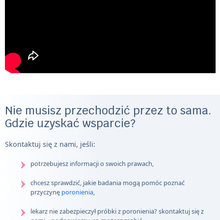
Nie musisz przechodzić przez to sama.
Gdzie uzyskać wsparcie?
Skontaktuj się z nami, jeśli:
potrzebujesz informacji o swoich prawach,
chcesz sprawdzić, jakie badania mogą pomóc poznać
przyczynę
poronienia
,
lekarz nie zabezpieczył próbki z poronienia? skontaktuj się z