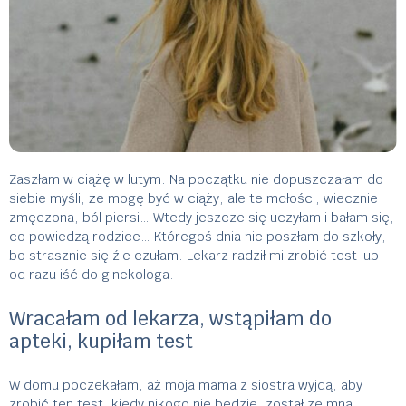
Zaszłam w ciążę w lutym. Na początku nie dopuszczałam do
siebie myśli, że mogę być w ciąży, ale te mdłości, wiecznie
zmęczona, ból piersi… Wtedy jeszcze się uczyłam i bałam się,
co powiedzą rodzice… Któregoś dnia nie poszłam do szkoły,
bo strasznie się źle czułam. Lekarz radził mi zrobić test lub
od razu iść do ginekologa.
Wracałam od lekarza, wstąpiłam do
apteki, kupiłam test
W domu poczekałam, aż moja mama z siostra wyjdą, aby
zrobić ten test, kiedy nikogo nie będzie, został ze mną