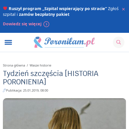
×
Ruszył program „Szpital wspierający po stracie”
Zgłoś
szpital i
zamów bezpłatny pakiet
Dowiedz się więcej
Strona główna
/
Wasze historie
Tydzień szczęścia [HISTORIA
PORONIENIA]
Publikacja: 25.01.2019, 08:00