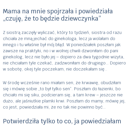
Mama na mnie spojrzała i powiedziała
„czuję, że to będzie dziewczynka”
Z siostrą zaczęły wyliczać, który to tydzień, siostra od razu
chciała ze mną jechać do ginekologa, lecz ja wolałam do
innego i tu właśnie był mój błąd. W poniedziałek poszłam jak
zawsze na praktyki, no i w wolnej chwili dzwoniłam do pani
ginekolog, lecz nie było jej – dopiero za dwa tygodnie wizyta,
nie chciałam tyle czekać, zadzwoniłam do drugiego… Dopiero
w sobotę, okej tyle poczekam, nie doczekałam się..
W środę wcześnie rano miałam sen, że krwawię, obudziłam
się i mówię sobie „to był tylko sen”. Poszłam do łazienki, bo
chciało mi się siku, podcieram się, a tam krew – jeszcze nie
dużo, ale jaśniutkie plamki krwi. Poszłam do mamy, mówię jej,
co jest, powiedziała mi, że no tak nie powinno być…
Potwierdziła tylko to co, ja powiedziałam