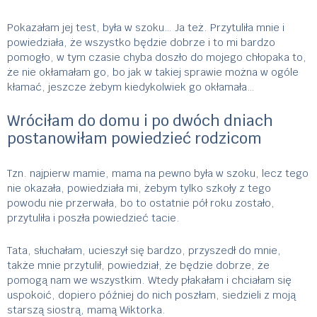
Pokazałam jej test, była w szoku… Ja też. Przytuliła mnie i
powiedziała, że wszystko będzie dobrze i to mi bardzo
pomogło, w tym czasie chyba doszło do mojego chłopaka to,
że nie okłamałam go, bo jak w takiej sprawie można w ogóle
kłamać, jeszcze żebym kiedykolwiek go okłamała…
Wróciłam do domu i po dwóch dniach
postanowiłam powiedzieć rodzicom
Tzn. najpierw mamie, mama na pewno była w szoku, lecz tego
nie okazała, powiedziała mi, żebym tylko szkoły z tego
powodu nie przerwała, bo to ostatnie pół roku zostało,
przytuliła i poszła powiedzieć tacie.
Tata, słuchałam, ucieszył się bardzo, przyszedł do mnie,
także mnie przytulił, powiedział, że będzie dobrze, że
pomogą nam we wszystkim. Wtedy płakałam i chciałam się
uspokoić, dopiero później do nich poszłam, siedzieli z moją
starszą siostrą, mamą Wiktorka.