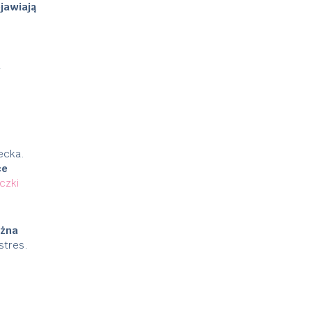
jawiają
–
ecka.
ce
czki
ożna
stres.