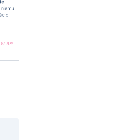
ie
 niemu
ście
u
grupy