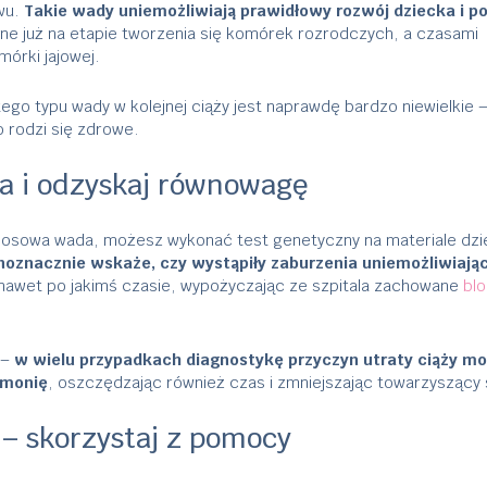
wu.
Takie wady uniemożliwiają prawidłowy rozwój dziecka i po
ne już na etapie tworzenia się komórek rozrodczych, a czasami
órki jajowej.
go typu wady w kolejnej ciąży jest naprawdę bardzo niewielkie 
 rodzi się zdrowe.
a i odzyskaj równowagę
 losowa wada, możesz wykonać test genetyczny na materiale dzi
noznacznie wskaże, czy wystąpiły zaburzenia uniemożliwiają
nawet po jakimś czasie, wypożyczając ze szpitala zachowane
blo
 –
w wielu przypadkach diagnostykę przyczyn utraty ciąży m
rmonię
, oszczędzając również czas i zmniejszając towarzyszący 
 – skorzystaj z pomocy