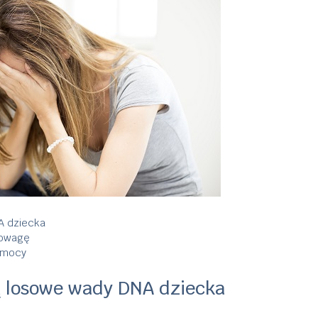
A dziecka
nowagę
pomocy
 losowe wady DNA dziecka