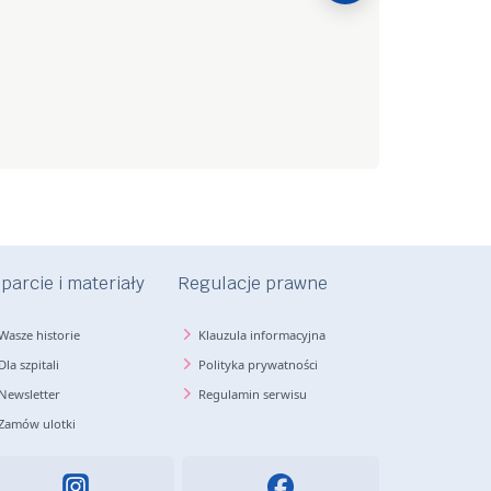
Poronił
parcie i materiały
Regulacje prawne
Wasze historie
Klauzula informacyjna
Dla szpitali
Polityka prywatności
Newsletter
Regulamin serwisu
Zamów ulotki