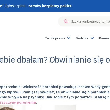
ie”
Zgłoś szpital i
zamów bezpłatny pakiet
Twoje prawa
Badania
Pomoc 
Badanie materiału z 
Badania genetyczne 
iebie dbałam? Obwinianie się o
Badania hormonalne
Badania immunologi
Inne badania
 Niepotrzebnie. Większość poronień powodują losowe wady gen
nego wpływu. Pamiętaj również, że obwinianie się o poronienie
nie wpływa na psychikę. Jak sobie z tym poradzić? Szansę n
rzyczyny poronienia
.