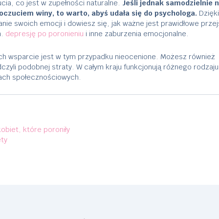
cia, co jest w zupełności naturalne.
Jeśli jednak samodzielnie n
oczuciem winy, to warto, abyś udała się do psychologa.
Dzięki
anie swoich emocji i dowiesz się, jak ważne jest prawidłowe przej
n.
depresję po poronieniu
i inne zaburzenia emocjonalne.
rych wsparcie jest w tym przypadku nieocenione. Możesz również
czyli podobnej straty. W całym kraju funkcjonują różnego rodzaj
alach społecznościowych.
biet, które poroniły
ety