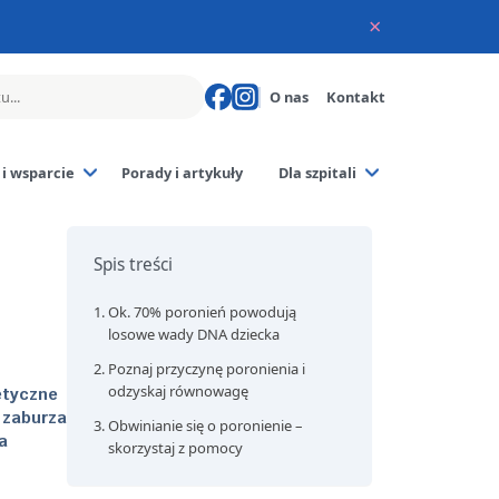
×
O nas
Kontakt
i wsparcie
Porady i artykuły
Dla szpitali
poronienia
rodziców
Spis treści
czne
Ok. 70% poronień powodują
losowe wady DNA dziecka
Poznaj przyczynę poronienia i
odzyskaj równowagę
etyczne
 zaburza
Obwinianie się o poronienie –
a
skorzystaj z pomocy