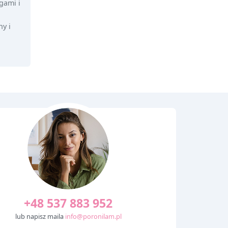
gami i
y i
+48 537 883 952
lub napisz maila
info@poronilam.pl