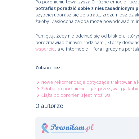
Po poronieniu towarzyszą Ci różne emocje i uczu
potrafisz poradzić sobie z nieuzasadnionym p
szybciej uporasz się ze stratą, zrozumiesz dział
żałoby. Zakłócona żałoba może powodować m.i
Pamiętaj, żeby nie odcinać się od bliskich, któ
porozmawiać z innymi rodzicami, którzy doświad
wsparcia
, a w Internecie – fora i grupy na port
Zobacz też:
Nowe rekomendacje dotyczące traktowania ko
Żałoba po poronieniu – jak przeżywają ją kobi
Ciąża po poronieniu jest możliwa!
O autorze