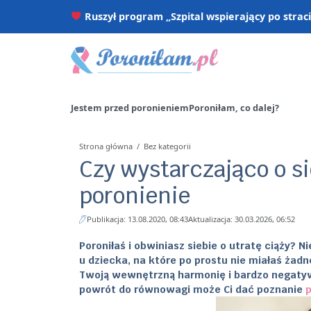
Ruszył program „Szpital wspierający po strac
Jestem przed poronieniem
Poroniłam, co dalej?
Strona główna
/
Bez kategorii
Czy wystarczająco o s
poronienie
Publikacja: 13.08.2020, 08:43
Aktualizacja: 30.03.2026, 06:52
Poroniłaś i obwiniasz siebie o utratę ciąży?
u dziecka, na które po prostu nie miałaś żad
Twoją wewnętrzną harmonię i bardzo negatyw
powrót do równowagi może Ci dać poznanie
p