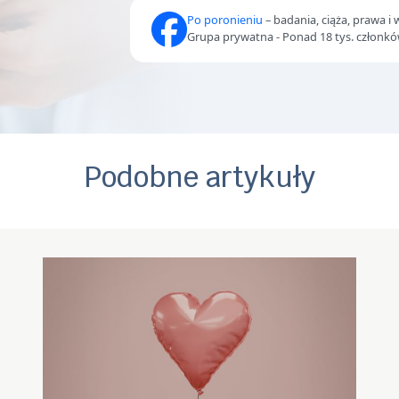
Po poronieniu
– badania, ciąża, prawa i 
Grupa prywatna - Ponad 18 tys. członk
Podobne artykuły