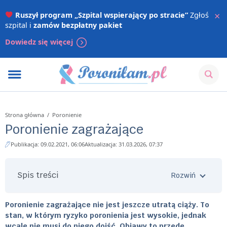
×
Ruszył program „Szpital wspierający po stracie”
Zgłoś
szpital i
zamów bezpłatny pakiet
Dowiedz się więcej
Strona główna
/
Poronienie
Poronienie zagrażające
Publikacja: 09.02.2021, 06:06
Aktualizacja: 31.03.2026, 07:37
Spis treści
Poronienie zagrażające nie jest jeszcze utratą ciąży. To
stan, w którym ryzyko poronienia jest wysokie, jednak
wcale nie musi do niego dojść. Objawy to przede