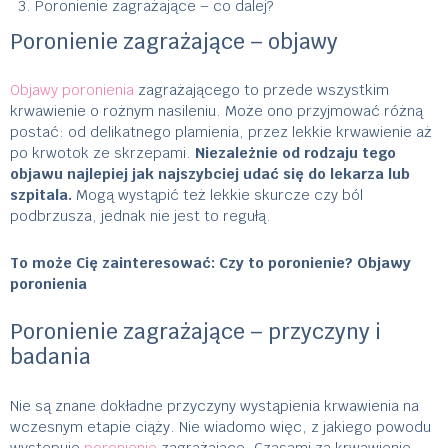
Poronienie zagrażające – co dalej?
Poronienie zagrażające – objawy
Objawy poronienia
zagrażającego to przede wszystkim
krwawienie o rożnym nasileniu. Może ono przyjmować różną
postać: od delikatnego plamienia, przez lekkie krwawienie aż
po krwotok ze skrzepami.
Niezależnie od rodzaju tego
objawu najlepiej jak najszybciej udać się do lekarza lub
szpitala.
Mogą wystąpić też lekkie skurcze czy ból
podbrzusza, jednak nie jest to regułą.
To może Cię zainteresować:
Czy to poronienie? Objawy
poronienia
Poronienie zagrażające – przyczyny i
badania
Nie są znane dokładne przyczyny wystąpienia krwawienia na
wczesnym etapie ciąży. Nie wiadomo więc, z jakiego powodu
występuje
poronienie
zagrażające. Czasami za krwawienie