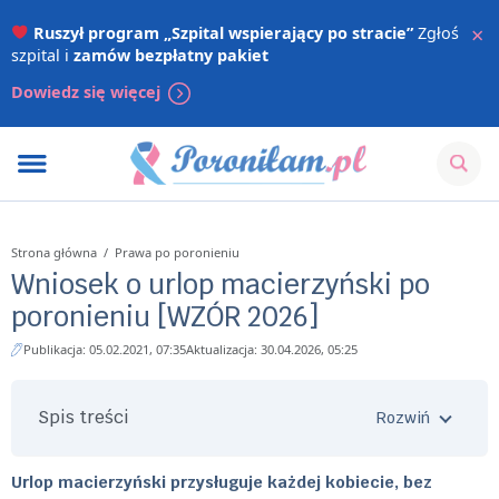
×
Ruszył program „Szpital wspierający po stracie”
Zgłoś
szpital i
zamów bezpłatny pakiet
Dowiedz się więcej
Strona główna
/
Prawa po poronieniu
Wniosek o urlop macierzyński po
poronieniu [WZÓR 2026]
Publikacja: 05.02.2021, 07:35
Aktualizacja: 30.04.2026, 05:25
Spis treści
Urlop macierzyński przysługuje każdej kobiecie, bez