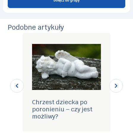
Dołącz do grupy
Podobne artykuły
Chrzest dziecka po
Pogr
poronieniu – czy jest
Jak 
możliwy?