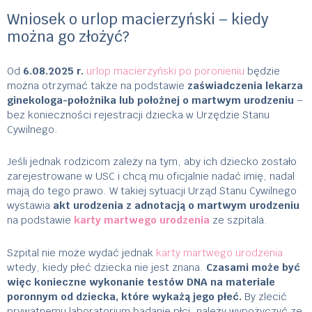
Wniosek o urlop macierzyński – kiedy
można go złożyć?
Od
6.08.2025 r.
urlop macierzyński po poronieniu
będzie
można otrzymać także na podstawie
zaświadczenia lekarza
ginekologa-położnika lub położnej o martwym urodzeniu
–
bez konieczności rejestracji dziecka w Urzędzie Stanu
Cywilnego.
Jeśli jednak rodzicom zależy na tym, aby ich dziecko zostało
zarejestrowane w USC i chcą mu oficjalnie nadać imię, nadal
mają do tego prawo. W takiej sytuacji Urząd Stanu Cywilnego
wystawia
akt urodzenia z adnotacją o martwym urodzeniu
na podstawie
karty martwego urodzenia
ze szpitala.
Szpital nie może wydać jednak
karty martwego urodzenia
wtedy, kiedy płeć dziecka nie jest znana.
Czasami może być
więc konieczne wykonanie testów DNA na materiale
poronnym od dziecka, które wykażą jego płeć.
By zlecić
prywatnemu laboratorium badanie płci, należy wypożyczyć ze