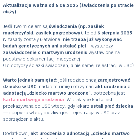
Aktualizacja ważna od 6.08.2025 (świadczenia po stracie
ciąży)
Jeśli Twoim celem są
świadczenia (np. zasiłek
macierzyński, zasiłek pogrzebowy)
, to od
6 sierpnia 2025
r.
zasady zostały ułatwione:
nie trzeba już wykonywać
badań genetycznych ani ustalać płci
– wystarczy
zaświadczenie o martwym urodzeniu
wystawione na
podstawie dokumentacji medycznej.
(To dotyczy ścieżki świadczeń, a nie samej rejestracji w USC).
Warto jednak pamiętać:
jeśli rodzice chcą
zarejestrować
dziecko w USC
, nadać mu imię i otrzymać
akt urodzenia z
adnotacją „dziecko martwo urodzone”
, potrzebna jest
karta martwego urodzenia
. W praktyce karta jest
przekazywana do USC wtedy, gdy lekarz
ustali płeć dziecka
— i dopiero wtedy możliwa jest rejestracja w USC oraz
sporządzenie aktu.
Dodatkowo,
akt urodzenia z adnotacją „dziecko martwo