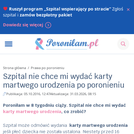
×
Ruszył program „Szpital wspierający po stracie”
Zgłoś
szpital i
zamów bezpłatny pakiet
Dowiedz się więcej
Strona główna
/
Prawa po poronieniu
Szpital nie chce mi wydać karty
martwego urodzenia po poronieniu
Publikacja: 05.10.2016, 12:47
Aktualizacja: 31.03.2026, 08:15
Poroniłam w 8 tygodniu ciąży. Szpital nie chce mi wydać
karty martwego urodzenia
, co zrobić?
Szpital może odmówić wydania
karty martwego urodzenia
jeśli płeć dziecka nie została ustalona. Niestety przed 16