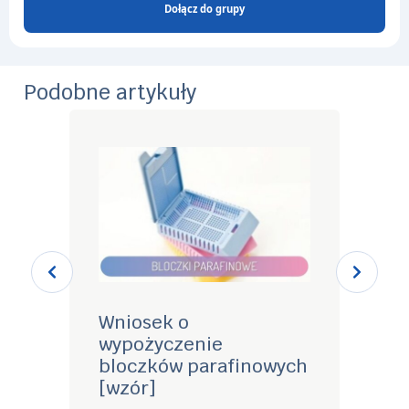
Dołącz do grupy
Podobne artykuły
Wniosek o
Czy 
wypożyczenie
urlo
bloczków parafinowych
jeśl
[wzór]
22. 