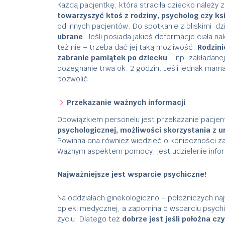
Każdą pacjentkę, która straciła dziecko należy 
towarzyszyć ktoś z rodziny, psycholog czy ks
od innych pacjentów. Do spotkanie z bliskimi 
ubrane
. Jeśli posiada jakieś deformacje ciała n
też nie – trzeba dać jej taką możliwość.
Rodzini
zabranie pamiątek po dziecku
– np. zakładane
pożegnanie trwa ok. 2 godzin. Jeśli jednak mama
pozwolić.
Przekazanie ważnych informacji
Obowiązkiem personelu jest przekazanie pacjent
psychologicznej, możliwości skorzystania z 
Powinna ona również wiedzieć o konieczności zac
Ważnym aspektem pomocy, jest udzielenie infor
Najważniejsze jest wsparcie psychiczne!
Na oddziałach ginekologiczno – położniczych na
opieki medycznej, a zapomina o wsparciu psych
życiu. Dlatego też
dobrze jest jeśli położna c