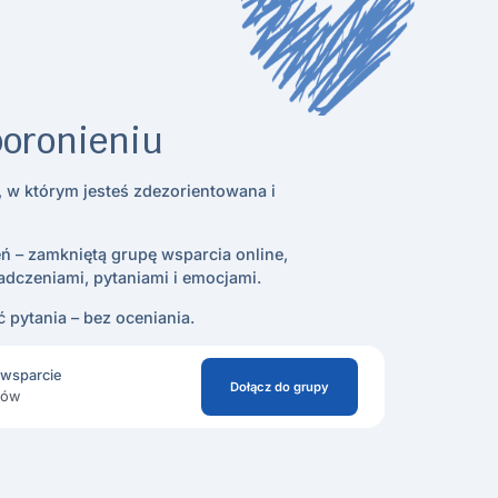
poronieniu
 w którym jesteś zdezorientowana i
ń – zamkniętą grupę wsparcia online,
iadczeniami, pytaniami i emocjami.
 pytania – bez oceniania.
i wsparcie
Dołącz do grupy
ków