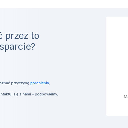
 przez to
sparcie?
poznać przyczynę
poronienia
,
ontaktuj się z nami – podpowiemy,
Ma