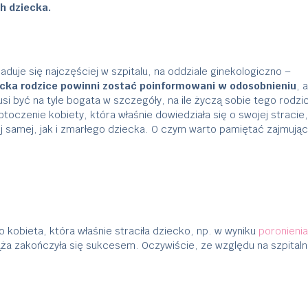
h dziecka.
duje się najczęściej w szpitalu, na oddziale ginekologiczno –
ecka rodzice powinni zostać poinformowani w odosobnieniu
, 
i być na tyle bogata w szczegóły, na ile życzą sobie tego rodzi
czenie kobiety, która właśnie dowiedziała się o swojej stracie,
j samej, jak i zmarłego dziecka. O czym warto pamiętać zajmując
o kobieta, która właśnie straciła dziecko, np. w wyniku
poronienia
iąża zakończyła się sukcesem. Oczywiście, ze względu na szpital