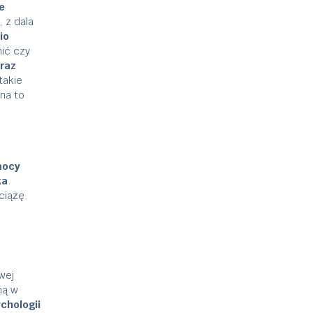
e
 z dala
io
nić czy
oraz
takie
na to
mocy
ka
.
ciążę.
wej
mą w
chologii