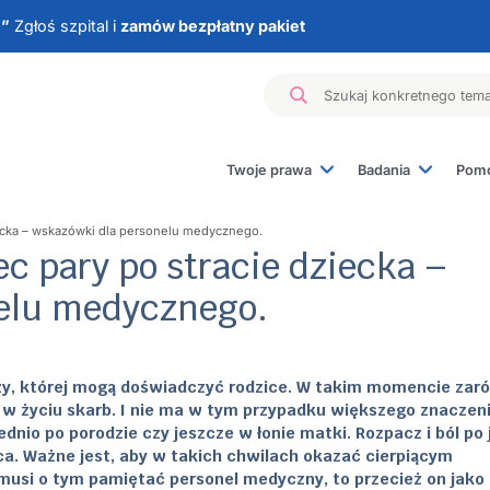
e”
Zgłoś szpital i
zamów bezpłatny pakiet
Twoje prawa
Badania
Pomo
Badanie materiału z
ecka – wskazówki dla personelu medycznego.
Badania genetyczn
c pary po stracie dziecka –
Badania hormonaln
elu medycznego.
Badania immunolog
Inne badania
zy, której mogą doświadczyć rodzice.
W takim momencie zar
zy w życiu skarb. I nie ma w tym przypadku większego znaczen
dnio po porodzie czy jeszcze w łonie matki. Rozpacz i ból po 
jąca. Ważne jest, aby w takich chwilach okazać cierpiącym
usi o tym pamiętać personel medyczny, to przecież on jako