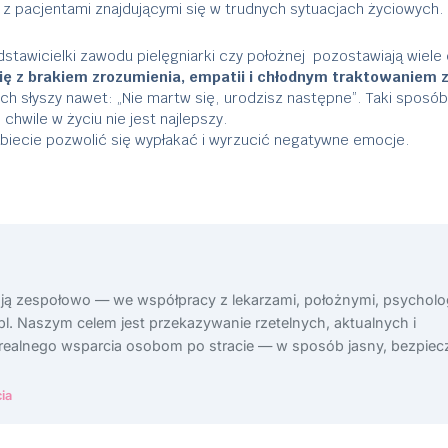
e z pacjentami znajdującymi się w trudnych sytuacjach życiowych.
dstawicielki zawodu pielęgniarki czy położnej pozostawiają wiele
się z brakiem zrozumienia, empatii i chłodnym traktowaniem 
nich słyszy nawet: „Nie martw się, urodzisz następne”. Taki sposób
chwile w życiu nie jest najlepszy.
obiecie pozwolić się wypłakać i wyrzucić negatywne emocje.
ają zespołowo — we współpracy z lekarzami, położnymi, psycholo
l. Naszym celem jest przekazywanie rzetelnych, aktualnych i
 realnego wsparcia osobom po stracie — w sposób jasny, bezpiecz
ia