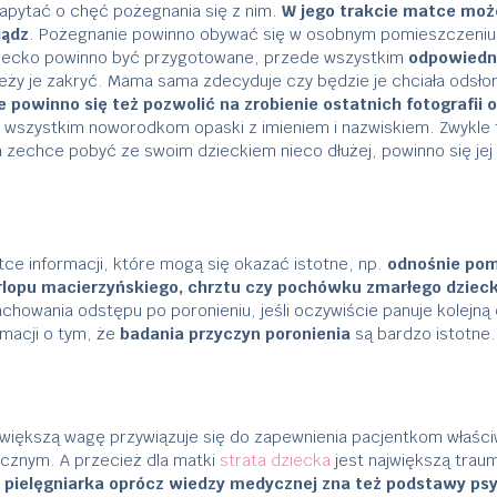
zapytać o chęć pożegnania się z nim.
W jego trakcie matce moż
iądz
. Pożegnanie powinno obywać się w osobnym pomieszczeniu,
dziecko powinno być przygotowane, przede wszystkim
odpowiedn
ależy je zakryć. Mama sama zdecyduje czy będzie je chciała odsło
e powinno się też pozwolić na zrobienie ostatnich fotografii 
j wszystkim noworodkom opaski z imieniem i nazwiskiem. Zwykle 
 zechce pobyć ze swoim dzieckiem nieco dłużej, powinno się jej 
ce informacji, które mogą się okazać istotne, np.
odnośnie po
urlopu macierzyńskiego, chrztu czy pochówku zmarłego dziec
howania odstępu po poronieniu, jeśli oczywiście panuje kolejną 
macji o tym, że
badania przyczyn poronienia
są bardzo istotne.
jwiększą wagę przywiązuje się do zapewnienia pacjentkom właści
icznym. A przecież dla matki
strata dziecka
jest największą trau
zy pielęgniarka oprócz wiedzy medycznej zna też podstawy psy