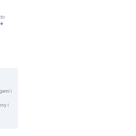
 do
ze
gami i
ny i