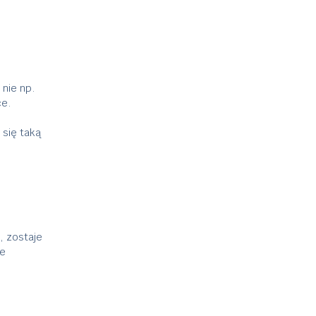
a nie np.
ce.
 się taką
, zostaje
ne