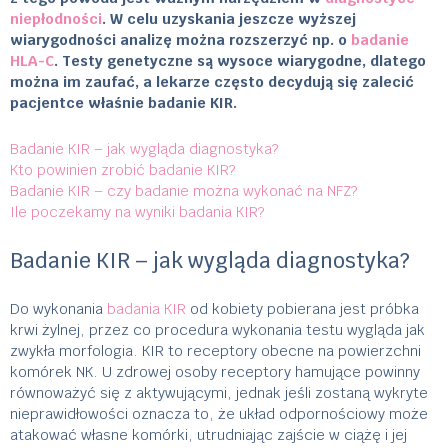
niepłodności
. W celu uzyskania jeszcze wyższej
wiarygodności analizę można rozszerzyć np. o
badanie
HLA-C
. Testy genetyczne są wysoce wiarygodne, dlatego
można im zaufać, a lekarze często decydują się zalecić
pacjentce właśnie badanie KIR.
Badanie KIR – jak wygląda diagnostyka?
Kto powinien zrobić badanie KIR?
Badanie KIR – czy badanie można wykonać na NFZ?
Ile poczekamy na wyniki badania KIR?
Badanie KIR – jak wygląda diagnostyka?
Do wykonania
badania KIR
od kobiety pobierana jest próbka
krwi żylnej, przez co procedura wykonania testu wygląda jak
zwykła morfologia. KIR to receptory obecne na powierzchni
komórek NK. U zdrowej osoby receptory hamujące powinny
równoważyć się z aktywującymi, jednak jeśli zostaną wykryte
nieprawidłowości oznacza to, że układ odpornościowy może
atakować własne komórki, utrudniając zajście w ciążę i jej