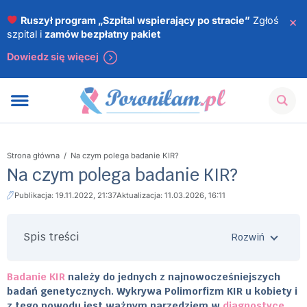
×
Ruszył program „Szpital wspierający po stracie”
Zgłoś
szpital i
zamów bezpłatny pakiet
Dowiedz się więcej
Strona główna
/
Na czym polega badanie KIR?
Na czym polega badanie KIR?
Publikacja: 19.11.2022, 21:37
Aktualizacja: 11.03.2026, 16:11
Spis treści
Badanie KIR
należy do jednych z najnowocześniejszych
badań genetycznych. Wykrywa Polimorfizm KIR u kobiety i
z tego powodu jest ważnym narzędziem w
diagnostyce