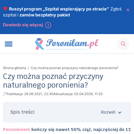
×
Ruszył program „Szpital wspierający po stracie”
Zgłoś
szpital i
zamów bezpłatny pakiet
Dowiedz się więcej
Strona główna
/
Czy można poznać przyczyny naturalnego poronienia?
Czy można poznać przyczyny
naturalnego poronienia?
Publikacja: 26.06.2021, 22:35
Aktualizacja: 02.04.2026, 11:20
Spis treści
Poronieniem
kończy się nawet 50% ciąż, najczęściej do 12