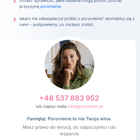
chcesz sprawdzić, jakie badania mogą pomóc poznać
przyczynę
poronienia
,
lekarz nie zabezpieczył próbki z poronienia? skontaktuj się z
nami – podpowiemy, co możesz zrobić.
+48 537 883 952
lub napisz maila
info@poronilam.pl
Pamiętaj: Poronienie to nie Twoja wina.
Masz prawo do emocji, do odpoczynku i do
wsparcia