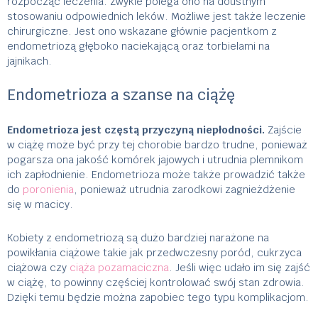
rozpocząć leczenia. Zwykle polega ono na doustnym
stosowaniu odpowiednich leków. Możliwe jest także leczenie
chirurgiczne. Jest ono wskazane głównie pacjentkom z
endometriozą głęboko naciekającą oraz torbielami na
jajnikach.
Endometrioza a szanse na ciążę
Endometrioza jest częstą przyczyną niepłodności.
Zajście
w ciążę może być przy tej chorobie bardzo trudne, ponieważ
pogarsza ona jakość komórek jajowych i utrudnia plemnikom
ich zapłodnienie. Endometrioza może także prowadzić także
do
poronienia
, ponieważ utrudnia zarodkowi zagnieżdżenie
się w macicy.
Kobiety z endometriozą są dużo bardziej narażone na
powikłania ciążowe takie jak przedwczesny poród, cukrzyca
ciążowa czy
ciąża pozamaciczna
. Jeśli więc udało im się zajść
w ciążę, to powinny częściej kontrolować swój stan zdrowia.
Dzięki temu będzie można zapobiec tego typu komplikacjom.