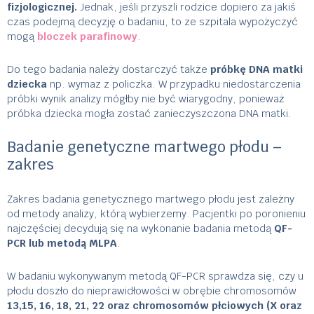
fizjologicznej.
Jednak, jeśli przyszli rodzice dopiero za jakiś
czas podejmą decyzję o badaniu, to ze szpitala wypożyczyć
mogą
bloczek parafinowy
.
Do tego badania należy dostarczyć także
próbkę DNA matki
dziecka
np. wymaz z policzka. W przypadku niedostarczenia
próbki wynik analizy mógłby nie być wiarygodny, ponieważ
próbka dziecka mogła zostać zanieczyszczona DNA matki.
Badanie genetyczne martwego płodu –
zakres
Zakres badania genetycznego martwego płodu jest zależny
od metody analizy, którą wybierzemy. Pacjentki po poronieniu
najczęściej decydują się na wykonanie badania metodą
QF-
PCR lub metodą MLPA
.
W badaniu wykonywanym metodą QF-PCR sprawdza się, czy u
płodu doszło do nieprawidłowości w obrębie chromosomów
13,15, 16, 18, 21, 22 oraz chromosomów płciowych (X oraz